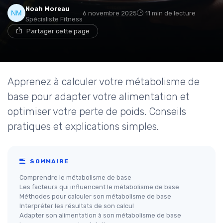
Noah Moreau
6 novembre 2025
11 min de lecture
Spécialiste Fitness
Partager cette page
Apprenez à calculer votre métabolisme de
base pour adapter votre alimentation et
optimiser votre perte de poids. Conseils
pratiques et explications simples.
SOMMAIRE
Comprendre le métabolisme de base
Les facteurs qui influencent le métabolisme de base
Méthodes pour calculer son métabolisme de base
Interpréter les résultats de son calcul
Adapter son alimentation à son métabolisme de base