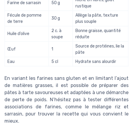
Farine de sarrasin
50 g
rustique
Fécule de pomme
Allège la pâte, texture
30 g
de terre
plus souple
2 c. à
Bonne graisse, quantité
Huile d’olive
soupe
réduite
Source de protéines, lie la
Œuf
1
pâte
Eau
5 cl
Hydrate sans alourdir
En variant les farines sans gluten et en limitant l’ajout
de matières grasses, il est possible de préparer des
pâtes à tarte savoureuses et adaptées à une démarche
de perte de poids. N’hésitez pas à tester différentes
associations de farines, comme le mélange riz et
sarrasin, pour trouver la recette qui vous convient le
mieux.