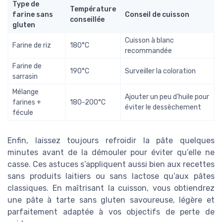
Type de
Température
farine sans
Conseil de cuisson
conseillée
gluten
Cuisson à blanc
Farine de riz
180°C
recommandée
Farine de
190°C
Surveiller la coloration
sarrasin
Mélange
Ajouter un peu d’huile pour
farines +
180-200°C
éviter le dessèchement
fécule
Enfin, laissez toujours refroidir la pâte quelques
minutes avant de la démouler pour éviter qu’elle ne
casse. Ces astuces s’appliquent aussi bien aux recettes
sans produits laitiers ou sans lactose qu’aux pâtes
classiques. En maîtrisant la cuisson, vous obtiendrez
une pâte à tarte sans gluten savoureuse, légère et
parfaitement adaptée à vos objectifs de perte de