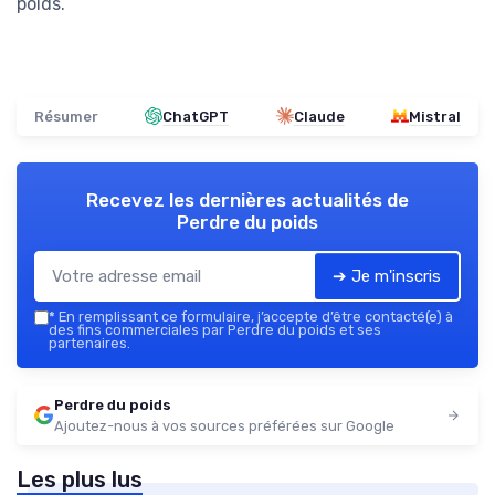
poids.
Résumer
ChatGPT
Claude
Mistral
Recevez les dernières actualités de
Perdre du poids
➔ Je m'inscris
*
En remplissant ce formulaire, j’accepte d’être contacté(e) à
des fins commerciales par Perdre du poids et ses
partenaires.
Perdre du poids
Ajoutez-nous à vos sources préférées sur Google
Les plus lus