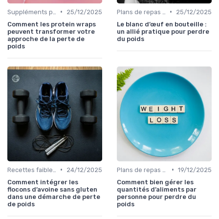
•
•
Suppléments pour la perte de poids
25/12/2025
Plans de repas pour la perte de poids
25/12/2025
Comment les protein wraps
Le blanc d’œuf en bouteille :
peuvent transformer votre
un allié pratique pour perdre
approche de la perte de
du poids
poids
•
•
Recettes faibles en calories
24/12/2025
Plans de repas pour la perte de poids
19/12/2025
Comment intégrer les
Comment bien gérer les
flocons d’avoine sans gluten
quantités d’aliments par
dans une démarche de perte
personne pour perdre du
de poids
poids