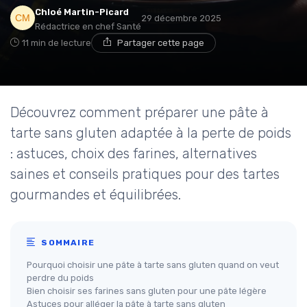
Chloé Martin-Picard
29 décembre 2025
Rédactrice en chef Santé
11 min de lecture
Partager cette page
Découvrez comment préparer une pâte à
tarte sans gluten adaptée à la perte de poids
: astuces, choix des farines, alternatives
saines et conseils pratiques pour des tartes
gourmandes et équilibrées.
SOMMAIRE
Pourquoi choisir une pâte à tarte sans gluten quand on veut
perdre du poids
Bien choisir ses farines sans gluten pour une pâte légère
Astuces pour alléger la pâte à tarte sans gluten