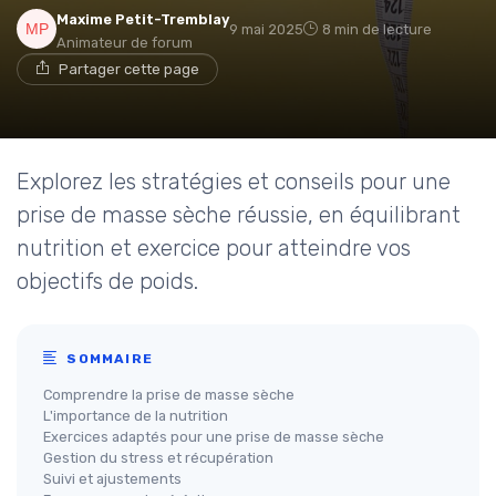
Maxime Petit-Tremblay
9 mai 2025
8 min de lecture
Animateur de forum
Partager cette page
Explorez les stratégies et conseils pour une
prise de masse sèche réussie, en équilibrant
nutrition et exercice pour atteindre vos
objectifs de poids.
SOMMAIRE
Comprendre la prise de masse sèche
L'importance de la nutrition
Exercices adaptés pour une prise de masse sèche
Gestion du stress et récupération
Suivi et ajustements