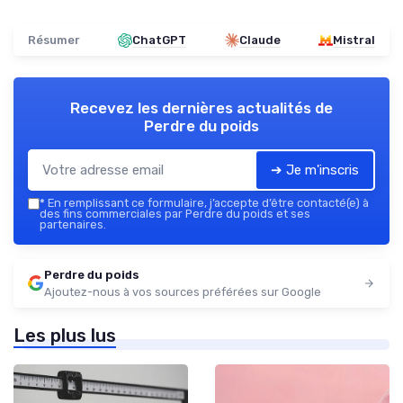
Résumer
ChatGPT
Claude
Mistral
Recevez les dernières actualités de
Perdre du poids
➔ Je m'inscris
*
En remplissant ce formulaire, j’accepte d’être contacté(e) à
des fins commerciales par Perdre du poids et ses
partenaires.
Perdre du poids
Ajoutez-nous à vos sources préférées sur Google
Les plus lus