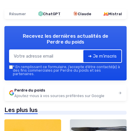
Résumer
ChatGPT
Claude
Mistral
Recevez les dernières actualités de
Perdre du poids
➔ Je m'inscris
*
En remplissant ce formulaire, j’accepte d’être contacté(e) à
des fins commerciales par Perdre du poids et ses
partenaires.
Perdre du poids
Ajoutez-nous à vos sources préférées sur Google
Les plus lus