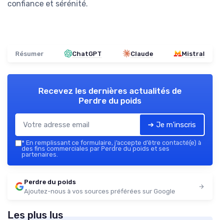
confiance et sérénité.
Résumer
ChatGPT
Claude
Mistral
Recevez les dernières actualités de
Perdre du poids
➔ Je m'inscris
*
En remplissant ce formulaire, j’accepte d’être contacté(e) à
des fins commerciales par Perdre du poids et ses
partenaires.
Perdre du poids
Ajoutez-nous à vos sources préférées sur Google
Les plus lus