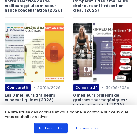
Notre sélection des 14
Comparatif des 7 meilleurs
meilleurs gélules minceur
draineurs anti-rétention
haute concentration (2026)
d’eau (2026)
•
•
30/06/2026
30/06/2026
Comparatif
Comparatif
Les 8 meilleurs draineurs
8 meilleurs brûleurs de
minceur liquides (2026)
graisses thermogéniques :
notre comparatif (2026)
Ce site utilise des cookies et vous donne le contrôle sur ceux que
vous souhaitez activer
Tout accepter
Personnaliser
Les articles par date