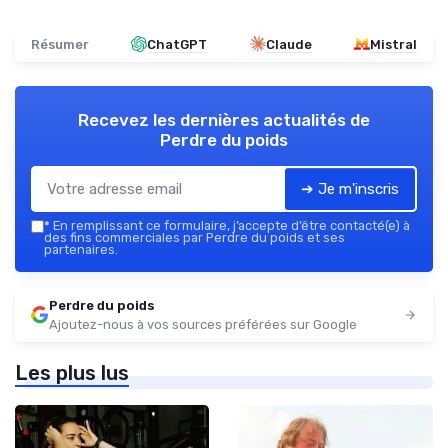
Résumer
ChatGPT
Claude
Mistral
Recevez les dernières actualités de
Perdre du poids
➔ Je m'inscris
*
En remplissant ce formulaire, j’accepte d’être contacté(e) à
des fins commerciales par Perdre du poids et ses
partenaires.
Perdre du poids
Ajoutez-nous à vos sources préférées sur Google
Les plus lus