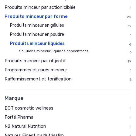
Produits minceur par action ciblée
1
Produits minceur par forme
22
Produits minceur en gélules
12
Produits minceur en poudre
1
Produits minceur liquides
6
Solutions minceur liquides concentrées
6
Produits minceur par objectif
19
Programmes et cures minceur
1
Raffermissement et tonification
6
Marque
BOT cosmetic wellness
1
Forté Pharma
1
N2 Natural Nutrition
1
Natures Finest by Nutrisslim
1