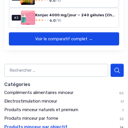
6.0
/10
★★★★★
★★★★★
Konjac 4000 mg/jour — 240 gélules (Chrome & Vitamine B3) — 100% végétalien
#3
6.0
/10
★★★★★
★★★★★
Voir le comparatif complet →
Catégories
Compléments alimentaires minceur
55
Electrostimulation minceur
17
Produits minceur naturels et premium
7
Produits minceur par forme
22
Produits minceur par objectif
14