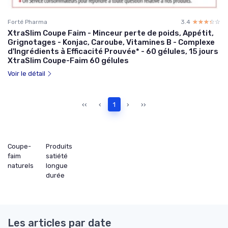
Forté Pharma
3.4
☆☆☆☆☆
★★★★★
XtraSlim Coupe Faim - Minceur perte de poids, Appétit,
Grignotages - Konjac, Caroube, Vitamines B - Complexe
d'Ingrédients à Efficacité Prouvée* - 60 gélules, 15 jours
XtraSlim Coupe-Faim 60 gélules
Voir le détail
‹‹
‹
1
›
››
Coupe-
Produits
faim
satiété
naturels
longue
durée
Les articles par date