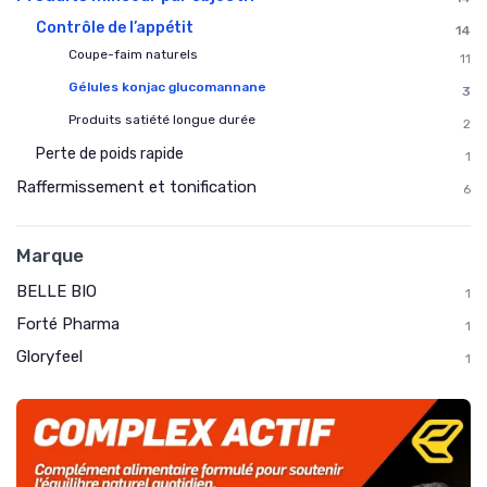
Contrôle de l’appétit
14
Coupe-faim naturels
11
Gélules konjac glucomannane
3
Produits satiété longue durée
2
Perte de poids rapide
1
Raffermissement et tonification
6
Marque
BELLE BIO
1
Forté Pharma
1
Gloryfeel
1