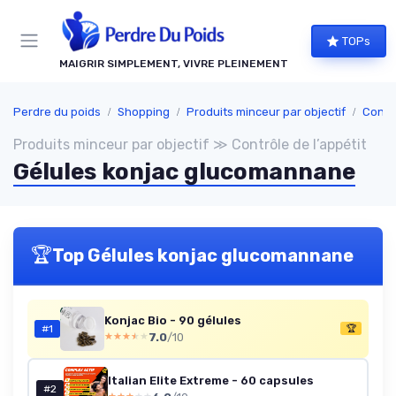
Panneau de gestion des cookies
TOPs
MAIGRIR SIMPLEMENT, VIVRE PLEINEMENT
Perdre du poids
Shopping
Produits minceur par objectif
Contrô
Produits minceur par objectif ≫ Contrôle de l’appétit
Gélules konjac glucomannane
🏆
Top Gélules konjac glucomannane
Konjac Bio - 90 gélules
#1
🏆
7.0
/10
★★★★★
★★★★★
Italian Elite Extreme - 60 capsules
#2