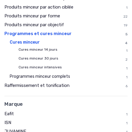
Produits minceur par action ciblée
1
Produits minceur par forme
22
Produits minceur par objectif
19
Programmes et cures minceur
5
Cures minceur
4
Cures minceur 14 jours
1
Cures minceur 30 jours
2
Cures minceur intensives
1
Programmes minceur complets
1
Raffermissement et tonification
6
Marque
Eafit
1
ISN
1
JUVAMINE
1