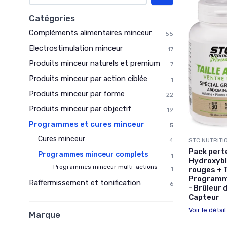
Catégories
Compléments alimentaires minceur
55
Electrostimulation minceur
17
Produits minceur naturels et premium
7
Produits minceur par action ciblée
1
Produits minceur par forme
22
Produits minceur par objectif
19
Programmes et cures minceur
5
Cures minceur
4
STC NUTRITI
Pack perte
Programmes minceur complets
1
Hydroxybl
Programmes minceur multi-actions
1
rouges + T
Programme
Raffermissement et tonification
6
- Brûleur 
Capteur
Voir le détai
Marque