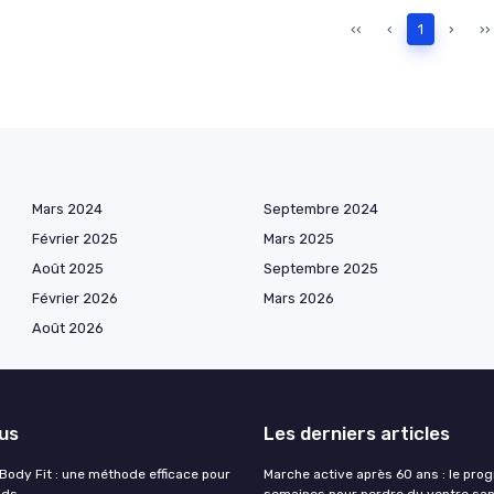
‹‹
‹
1
›
››
Mars 2024
Septembre 2024
Février 2025
Mars 2025
Août 2025
Septembre 2025
Février 2026
Mars 2026
Août 2026
lus
Les derniers articles
 Body Fit : une méthode efficace pour
Marche active après 60 ans : le pr
ids
semaines pour perdre du ventre san