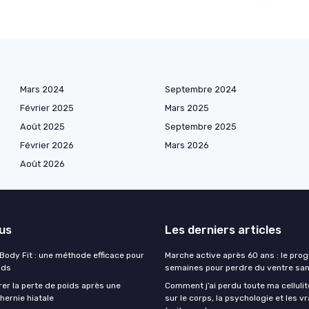
Mars 2024
Septembre 2024
Février 2025
Mars 2025
Août 2025
Septembre 2025
Février 2026
Mars 2026
Août 2026
lus
Les derniers articles
 Body Fit : une méthode efficace pour
Marche active après 60 ans : le pr
ids
semaines pour perdre du ventre san
r la perte de poids après une
Comment j’ai perdu toute ma cellulit
hernie hiatale
sur le corps, la psychologie et les vr