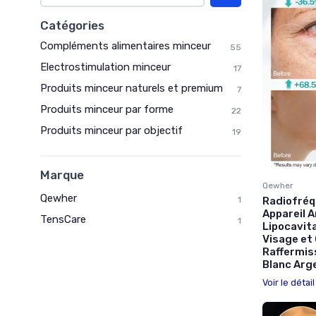
Catégories
Compléments alimentaires minceur
55
Electrostimulation minceur
17
Produits minceur naturels et premium
7
Produits minceur par forme
22
Produits minceur par objectif
19
Marque
Qewher
Qewher
1
Radiofréq
Appareil A
TensCare
1
Lipocavit
Visage et
Raffermis
Blanc Arg
Voir le détai