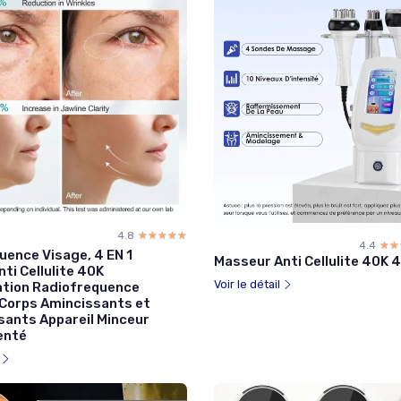
4.8
☆☆☆☆☆
★★★★★
4.4
☆☆
★★
uence Visage, 4 EN 1
Masseur Anti Cellulite 40K 4
nti Cellulite 40K
Voir le détail
ation Radiofrequence
 Corps Amincissants et
sants Appareil Minceur
enté
l