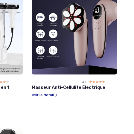
☆☆☆
★★★
4.8
☆☆☆☆☆
★★★★★
 en 1
Masseur Anti-Cellulite Électrique
Voir le détail