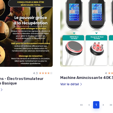
4.3
☆☆☆☆☆
★★★★★
4
☆
★
Machine Amincissante 40K 3
ns - Électrostimulateur
e Basique
Voir le détail
l
‹‹
‹
1
›
››