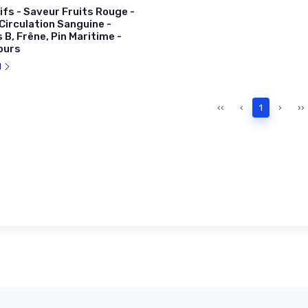
fs - Saveur Fruits Rouge -
 Circulation Sanguine -
 B, Frêne, Pin Maritime -
ours
l
‹‹
‹
1
›
››