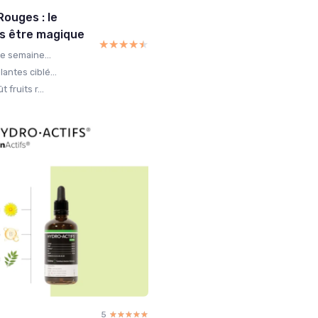
ouges : le
ans être magique
★★★★★
★★★★★
e semaine...
ntes ciblé...
fruits r...
5
☆☆☆☆☆
★★★★★