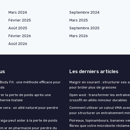
Mars 2024
Septembre 2024
Février 2025
Mars 2025
Août 2025
Septembre 2025
Février 2026
Mars 2026
Août 2026
lus
Les derniers articles
 Body Fit : une méthode efficace pour
Maigrir en courant : structurer ses 
ids
pour brûler plus de graisses
r la perte de poids après une
Open wod : transformer les entraîn
hernie hiatale
crossfit en alliés minceur durables
e vera : un allié naturel pour perdre
Comment utiliser un calcul VMA ave
pour structurer un entraînement min
iga peut aider à la perte de poids
Poireaux, topinambours, bananes ver
fibres que votre microbiote réclame
lim xr en pharmacie pour perdre du