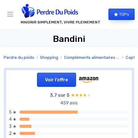
Panneau de gestion des cookies
TOPs
MAIGRIR SIMPLEMENT, VIVRE PLEINEMENT
Bandini
Perdre du poids
Shopping
Compléments alimentaires minceur
Capteu
Voir l'offre
3,7 sur 5
★★★★★
★★★★★
459 avis
5 ★
4 ★
3 ★
2 ★