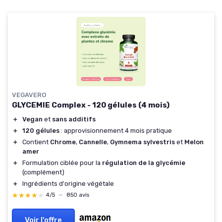
VEGAVERO
GLYCEMIE Complex - 120 gélules (4 mois)
＋
Vegan
et
sans additifs
＋
120 gélules
: approvisionnement 4 mois pratique
＋
Contient
Chrome
,
Cannelle
,
Gymnema sylvestris
et
Melon
amer
＋
Formulation ciblée pour la
régulation de la glycémie
(complément)
＋
Ingrédients d'origine végétale
★★★★★
★★★★★
4/5
—
850 avis
Voir l'offre