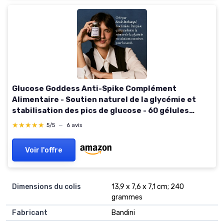
Glucose Goddess Anti-Spike Complément
Alimentaire - Soutien naturel de la glycémie et
stabilisation des pics de glucose - 60 gélules
Vegan & sans Gluten (Cure de 30 jours) -
★★★★★
★★★★★
5/5
—
6 avis
Fabrication Europe
Voir l'offre
Dimensions du colis
13,9 x 7,6 x 7,1 cm; 240
grammes
Fabricant
Bandini