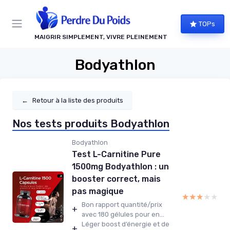
Panneau de gestion des cookies
TOPs
MAIGRIR SIMPLEMENT, VIVRE PLEINEMENT
Bodyathlon
←
Retour à la liste des produits
Nos tests produits Bodyathlon
Bodyathlon
Test L-Carnitine Pure
1500mg Bodyathlon : un
booster correct, mais
pas magique
★★★★★
★★★★★
Bon rapport quantité/prix
+
avec 180 gélules pour en...
Léger boost d’énergie et de
+