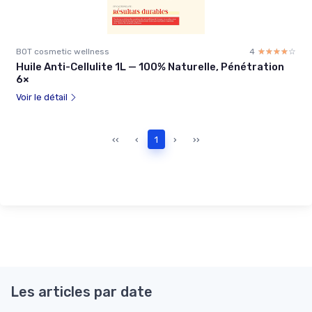
BOT cosmetic wellness
4
☆☆☆☆☆
★★★★★
Huile Anti-Cellulite 1L — 100% Naturelle, Pénétration
6×
Voir le détail
‹‹
‹
1
›
››
Les articles par date