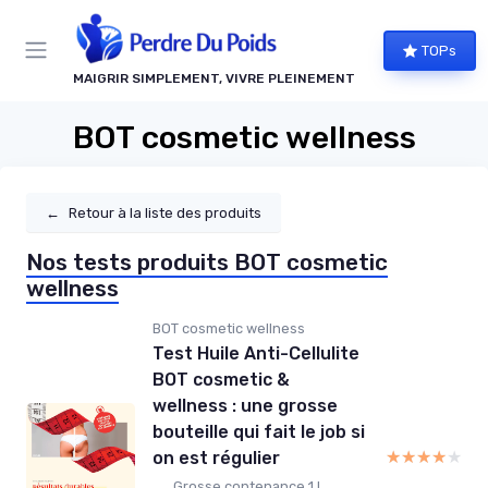
Panneau de gestion des cookies
TOPs
MAIGRIR SIMPLEMENT, VIVRE PLEINEMENT
BOT cosmetic wellness
←
Retour à la liste des produits
Nos tests produits BOT cosmetic
wellness
BOT cosmetic wellness
Test Huile Anti-Cellulite
BOT cosmetic &
wellness : une grosse
bouteille qui fait le job si
★★★★★
★★★★★
on est régulier
Grosse contenance 1 L,