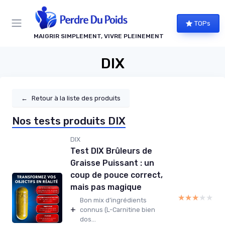
Panneau de gestion des cookies
TOPs
MAIGRIR SIMPLEMENT, VIVRE PLEINEMENT
DIX
←
Retour à la liste des produits
Nos tests produits DIX
DIX
Test DIX Brûleurs de
Graisse Puissant : un
coup de pouce correct,
mais pas magique
★★★★★
★★★★★
Bon mix d’ingrédients
+
connus (L-Carnitine bien
dos...