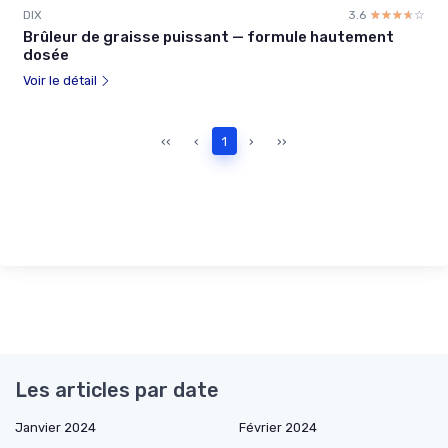
DIX
3.6
☆☆☆☆☆
★★★★★
Brûleur de graisse puissant — formule hautement
dosée
Voir le détail
‹‹
‹
1
›
››
Les articles par date
Janvier 2024
Février 2024