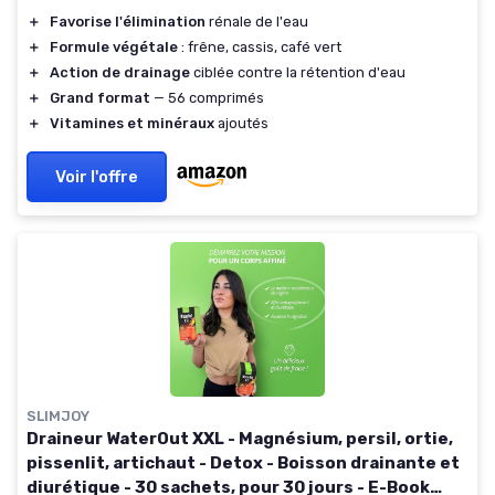
＋
Favorise l'élimination
rénale de l'eau
＋
Formule végétale
: frêne, cassis, café vert
＋
Action de drainage
ciblée contre la rétention d'eau
＋
Grand format
— 56 comprimés
＋
Vitamines et minéraux
ajoutés
Voir l'offre
SLIMJOY
Draineur WaterOut XXL - Magnésium, persil, ortie,
pissenlit, artichaut - Detox - Boisson drainante et
diurétique - 30 sachets, pour 30 jours - E-Book