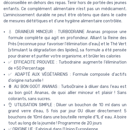
déconseillée en dehors des repas. Tenir hors de portée des jeunes
enfants. Ce complément alimentaire n’est pas un médicament.
L’amincissement durable ne peut être obtenu que dans le cadre
de mesures diététiques et d’une hygiène alimentaire contrôlée.
💧 DRAINEUR MINCEUR : TURBODRAINE Ananas propose une
formule complète qui agit en profondeur. Alliant la Reine des
Près (reconnue pour favoriser l'élimination d'eau) et le Thé Vert
(stimulant la dégradation des lipides), sa formule a été pensée
pour drainer et purifier votre organisme, et brûler les calories
✅ EFFICACITE PROUVEE : Turbodraine augmente l'élimination
de +50 Percentage
✅ ADAPTÉ AUX VÉGÉTARIENS : Formule composée d'actifs
d'origine naturelle !
🍍 AU BON GOÛT ANANAS : TurboDraine à diluer dans l'eau est
au bon goût Ananas, de quoi allier minceur et plaisir ! Sans
colorants, sans sucres.
👌 UTILISATION SIMPLE : Diluer un bouchon de 10 ml dans un
grand verre d’eau, 5 fois par jour OU diluer directement 5
bouchons de 10ml dans une bouteille remplie d'1L d' eau. A boire
tout au long de la journée ! Programme de 20 jours
✅ ORIGINE UE : Fabriqué dans l'Union Européenne.