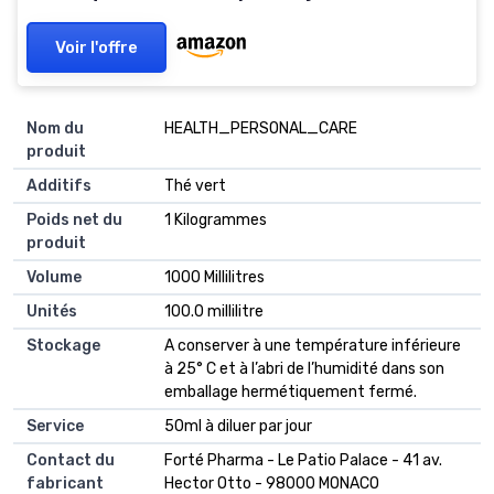
gratuit - Sensilab Slimmium
Voir l'offre
Nom du
‎HEALTH_PERSONAL_CARE
produit
Additifs
‎Thé vert
Poids net du
‎1 Kilogrammes
produit
Volume
‎1000 Millilitres
Unités
‎100.0 millilitre
Stockage
‎A conserver à une température inférieure
à 25° C et à l’abri de l’humidité dans son
emballage hermétiquement fermé.
Service
‎50ml à diluer par jour
Contact du
‎Forté Pharma - Le Patio Palace - 41 av.
fabricant
Hector Otto - 98000 MONACO