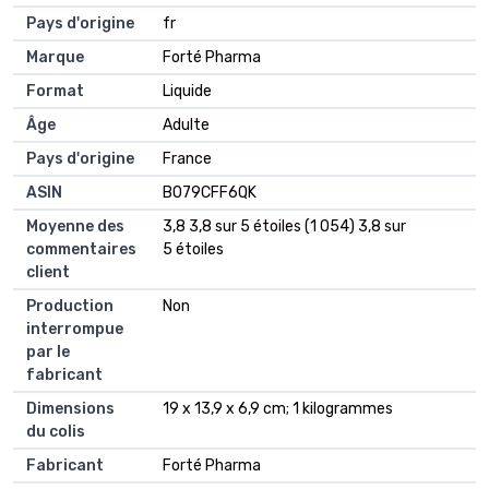
Pays d'origine
‎fr
Marque
‎Forté Pharma
Format
‎Liquide
Âge
‎Adulte
Pays d'origine
‎France
ASIN
B079CFF6QK
Moyenne des
3,8 3,8 sur 5 étoiles (1 054) 3,8 sur
commentaires
5 étoiles
client
Production
Non
interrompue
par le
fabricant
Dimensions
19 x 13,9 x 6,9 cm; 1 kilogrammes
du colis
Fabricant
Forté Pharma