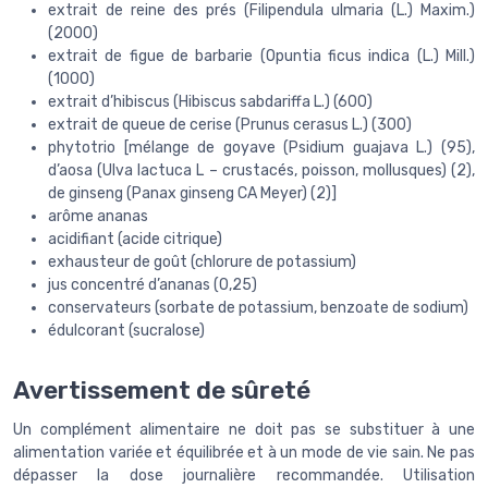
extrait de reine des prés (Filipendula ulmaria (L.) Maxim.)
(2000)
extrait de figue de barbarie (Opuntia ficus indica (L.) Mill.)
(1000)
extrait d’hibiscus (Hibiscus sabdariffa L.) (600)
extrait de queue de cerise (Prunus cerasus L.) (300)
phytotrio [mélange de goyave (Psidium guajava L.) (95),
d’aosa (Ulva lactuca L – crustacés, poisson, mollusques) (2),
de ginseng (Panax ginseng CA Meyer) (2)]
arôme ananas
acidifiant (acide citrique)
exhausteur de goût (chlorure de potassium)
jus concentré d’ananas (0,25)
conservateurs (sorbate de potassium, benzoate de sodium)
édulcorant (sucralose)
Avertissement de sûreté
Un complément alimentaire ne doit pas se substituer à une
alimentation variée et équilibrée et à un mode de vie sain. Ne pas
dépasser la dose journalière recommandée. Utilisation