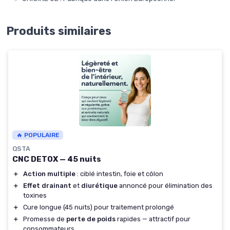
Produits similaires
🔥 POPULAIRE
QSTA
CNC DETOX — 45 nuits
＋
Action multiple
: ciblé intestin, foie et côlon
＋
Effet drainant
et
diurétique
annoncé pour élimination des
toxines
＋
Cure longue (45 nuits) pour traitement prolongé
＋
Promesse de
perte de poids
rapides — attractif pour
consommateurs