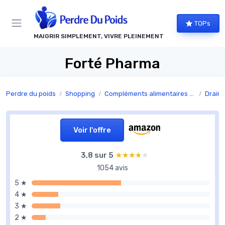
Panneau de gestion des cookies
TOPs
MAIGRIR SIMPLEMENT, VIVRE PLEINEMENT
Forté Pharma
Perdre du poids
Shopping
Compléments alimentaires minceur
Draine
Voir l'offre
3,8 sur 5
★★★★★
★★★★★
1054 avis
5 ★
4 ★
3 ★
2 ★