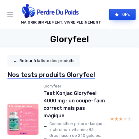
Panneau de gestion des cookies
TOPs
MAIGRIR SIMPLEMENT, VIVRE PLEINEMENT
Gloryfeel
←
Retour à la liste des produits
Nos tests produits Gloryfeel
Gloryfeel
Test Konjac Gloryfeel
4000 mg : un coupe-faim
correct mais pas
magique
★★★★★
★★★★★
Composition propre : konjac
+
+ chrome + vitamine B3...
Gros flacon de 240 gélules,
+