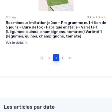
ProLon
3.9
☆☆☆☆☆
★★★★★
Box minceur imitation jeûne – Programme nutrition de
5 jours – Cure detox - Fabriqué en Italie - Variété 1
(Légumes, quinoa, champignons, tomates) Variété 1
(légumes, quinoa, champignons, tomate)
Voir le détail
‹‹
‹
1
›
››
Les articles par date