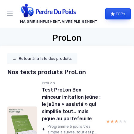
Panneau de gestion des cookies
TOPs
MAIGRIR SIMPLEMENT, VIVRE PLEINEMENT
ProLon
←
Retour à la liste des produits
Nos tests produits ProLon
ProLon
Test ProLon Box
minceur imitation jeûne :
le jeûne « assisté » qui
simplifie tout… mais
pique au portefeuille
★★★★★
★★★★★
Programme 5 jours très
+
simple à suivre, tout est p...