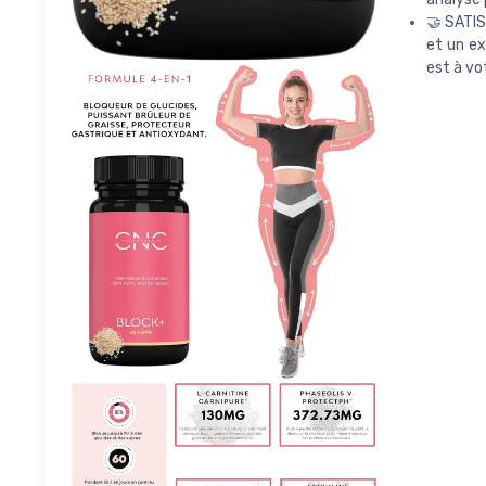
🤝 SATIS
et un ex
est à vot