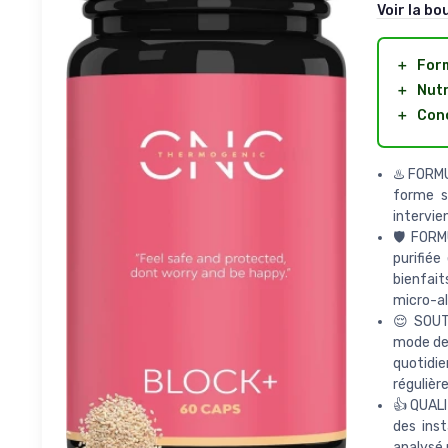
Voir la bo
＋
For
＋
Nutr
＋
Conç
♨️ FORM
forme s
intervie
🛡️ FOR
purifiée
bienfait
micro-al
😌 SOUT
mode de 
quotidie
régulière
👍 QUAL
des ins
analysé 