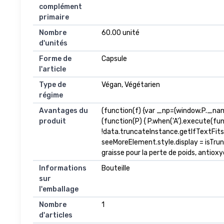
complément
primaire
Nombre
60.00 unité
d'unités
Forme de
Capsule
l'article
Type de
Végan, Végétarien
régime
Avantages du
(function(f) {var _np=(window.P._na
produit
(function(P) { P.when('A').execute(fu
!data.truncateInstance.getIfTextFit
seeMoreElement.style.display = isTrunca
graisse pour la perte de poids, antioxy
Informations
Bouteille
sur
l'emballage
Nombre
1
d'articles