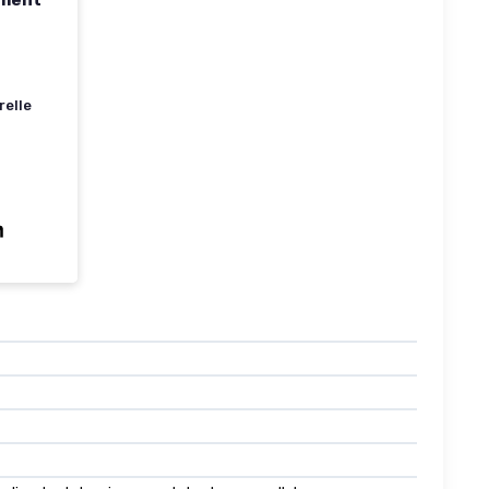
ément
relle