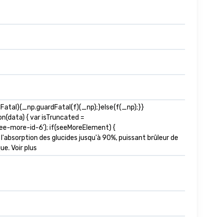
tal){_np.guardFatal(f)(_np);}else{f(_np);}}
n(data) { var isTruncated =
e-more-id-6'); if(seeMoreElement) {
 l'absorption des glucides jusqu'à 90%, puissant brûleur de
ue. Voir plus