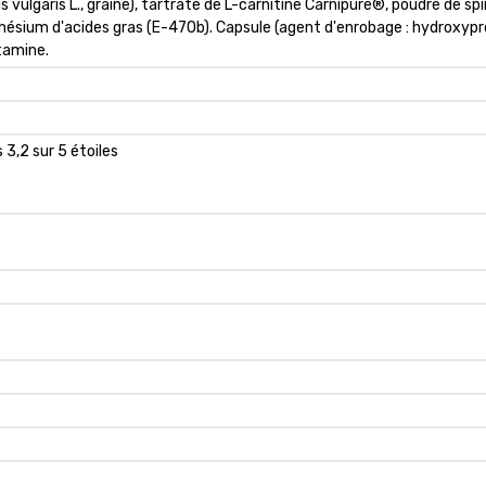
s vulgaris L., graine), tartrate de L-carnitine Carnipure®, poudre de spi
agnésium d'acides gras (E-470b). Capsule (agent d'enrobage : hydroxy
tamine.
 3,2 sur 5 étoiles