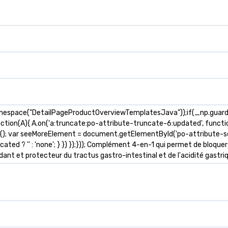
mespace("DetailPageProductOverviewTemplatesJava"));if(_np.guardFa
nction(A){ A.on('a:truncate:po-attribute-truncate-6:updated', functio
s(); var seeMoreElement = document.getElementById('po-attribute-se
ted ? '' : 'none'; } }) });})); Complément 4-en-1 qui permet de bloquer
dant et protecteur du tractus gastro-intestinal et de l'acidité gastriq