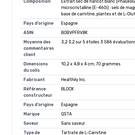
Composition
‎Extrait sec de haricot blanc (Phaseolu
microcristalline (E-460i) : sels de m
base de carnitine, plantes et de L-Glu
Pays d'origine
‎Espagne
ASIN
B0BVPFRV8K
Moyenne des
3,2 3,2 sur 5 étoiles 3 586 évaluations
commentaires
client
Dimensions
10,2 x 4,8 x 4 cm; 70 grammes
du colis
Fabricant
Healthily Inc.
Référence
BLOCK
constructeur
Pays d'origine
Espagne
Marque
QSTA
Saveur
Sans saveur
Type de
Tartrate de L-Carnitine