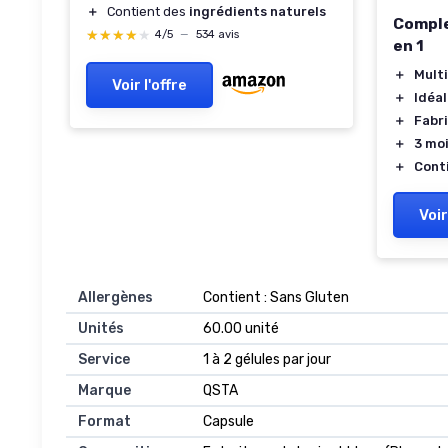
＋
Contient des
ingrédients naturels
Comple
★★★★★
★★★★★
4/5
—
534 avis
en 1
＋
Mult
Voir l'offre
＋
Idéal
＋
Fabr
＋
3 mo
＋
Cont
Voir
Allergènes
‎Contient : Sans Gluten
Unités
‎60.00 unité
Service
‎1 à 2 gélules par jour
Marque
‎QSTA
Format
‎Capsule