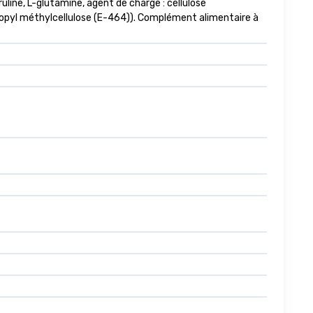
ruline, L-glutamine, agent de charge : cellulose
propyl méthylcellulose (E-464)). Complément alimentaire à