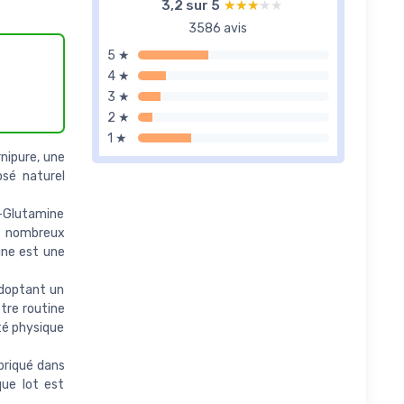
3,2 sur 5
★★★★★
★★★★★
3586 avis
5 ★
4 ★
3 ★
2 ★
1 ★
ipure, une
sé naturel
-Glutamine
rs nombreux
ine est une
doptant un
tre routine
ité physique
riqué dans
que lot est