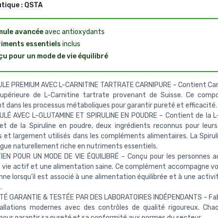
utique :
QSTA
mule avancée
avec antioxydants
iments essentiels
inclus
u pour un mode de vie équilibré
ULE PREMIUM AVEC L-CARNITINE TARTRATE CARNIPURE – Contient Carn
upérieure de L-Carnitine tartrate provenant de Suisse. Ce compo
nt dans les processus métaboliques pour garantir pureté et efficacité.
MULÉ AVEC L-GLUTAMINE ET SPIRULINE EN POUDRE – Contient de la L
 et de la Spiruline en poudre, deux ingrédients reconnus pour leu
s et largement utilisés dans les compléments alimentaires. La Spirul
gue naturellement riche en nutriments essentiels.
IEN POUR UN MODE DE VIE ÉQUILIBRÉ – Conçu pour les personnes a
vie actif et une alimentation saine. Ce complément accompagne vo
nne lorsqu’il est associé à une alimentation équilibrée et à une activ
.
ITÉ GARANTIE & TESTÉE PAR DES LABORATOIRES INDÉPENDANTS – Fab
tallations modernes avec des contrôles de qualité rigoureux. Cha
pour garantir sa pureté et sa conformité aux normes du secteur.