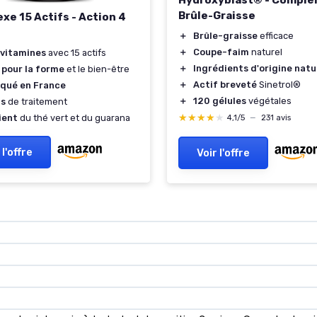
Hydroxyblast® - Compl
Brûle-Graisse
xe 15 Actifs - Action 4
＋
Brûle-graisse
efficace
＋
Coupe-faim
naturel
ivitamines
avec 15 actifs
＋
Ingrédients d'origine natu
 pour la forme
et le bien-être
＋
Actif breveté
Sinetrol®
iqué en France
＋
120 gélules
végétales
is
de traitement
★★★★★
★★★★★
ient
du thé vert et du guarana
4,1/5
—
231 avis
 l'offre
Voir l'offre