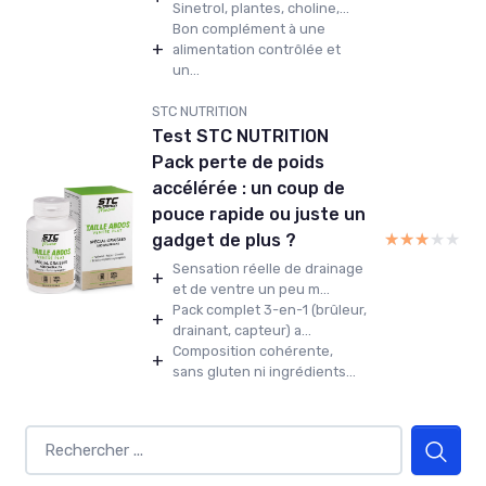
Sinetrol, plantes, choline,...
Bon complément à une
+
alimentation contrôlée et
un...
STC NUTRITION
Test STC NUTRITION
Pack perte de poids
accélérée : un coup de
pouce rapide ou juste un
★★★★★
★★★★★
gadget de plus ?
Sensation réelle de drainage
+
et de ventre un peu m...
Pack complet 3-en-1 (brûleur,
+
drainant, capteur) a...
Composition cohérente,
+
sans gluten ni ingrédients...