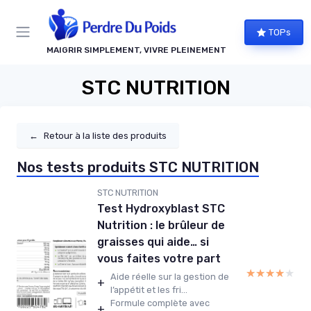
Panneau de gestion des cookies
TOPs
MAIGRIR SIMPLEMENT, VIVRE PLEINEMENT
STC NUTRITION
←
Retour à la liste des produits
Nos tests produits STC NUTRITION
STC NUTRITION
Test Hydroxyblast STC
Nutrition : le brûleur de
graisses qui aide… si
vous faites votre part
★★★★★
★★★★★
Aide réelle sur la gestion de
+
l’appétit et les fri...
Formule complète avec
+