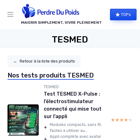
Panneau de gestion des cookies
TOPs
MAIGRIR SIMPLEMENT, VIVRE PLEINEMENT
TESMED
←
Retour à la liste des produits
Nos tests produits TESMED
TESMED
Test TESMED X-Pulse :
l’électrostimulateur
connecté qui mise tout
sur l’appli
★★★★★
★★★★★
Modules compacts, sans fil,
+
faciles à utiliser au...
Appli complète avec avatar
+