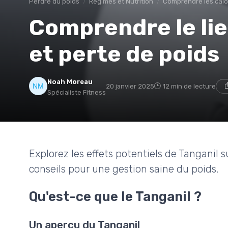
Perdre du poids
Régimes et Nutrition
Comprendre les calo
Comprendre le lie
et perte de poids
Noah Moreau
20 janvier 2025
12 min de lecture
Spécialiste Fitness
Explorez les effets potentiels de Tanganil 
conseils pour une gestion saine du poids.
Qu'est-ce que le Tanganil ?
Un aperçu du Tanganil