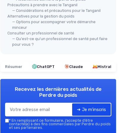
Précautions à prendre avec le Tanganil
— Considérations et précautions pour le Tanganil
Alternatives pour la gestion du poids
— Options pour accompagner votre démarche
minceur
Consulter un professionnel de santé
— Qu'est-ce qu'un professionnel de santé peut faire
pour vous ?
Résumer
ChatGPT
Claude
Mistral
Recevez les dernières actualités de
Perdre du poids
➔ Je m'inscris
*
En remplissant ce formulaire, j’accepte d’être
contacté(e) à des fins commerciales par Perdre du poids
et ses partenaires.