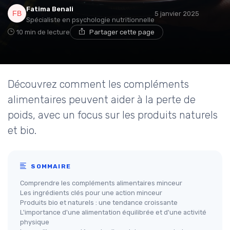
Fatima Benali
5 janvier 2025
Spécialiste en psychologie nutritionnelle
10 min de lecture
Partager cette page
Découvrez comment les compléments
alimentaires peuvent aider à la perte de
poids, avec un focus sur les produits naturels
et bio.
SOMMAIRE
Comprendre les compléments alimentaires minceur
Les ingrédients clés pour une action minceur
Produits bio et naturels : une tendance croissante
L'importance d'une alimentation équilibrée et d'une activité
physique