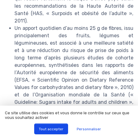
les recommandations de la Haute Autorité de
Santé (HAS, « Surpoids et obésité de l’adulte »,
2011).
Un apport quotidien d’au moins 25 g de fibres, issu
principalement des fruits, légumes et
légumineuses, est associé à une meilleure satiété
et à une réduction du risque de prise de poids à
long terme d’après plusieurs études de cohorte
européennes, synthétisées dans les rapports de
l’Autorité européenne de sécurité des aliments
(EFSA, « Scientific Opinion on Dietary Reference
Values for carbohydrates and dietary fibre », 2010)
et de l’Organisation mondiale de la Santé («
Guideline: Sugars intake for adults and children »,
2015).
Ce site utilise des cookies et vous donne le contrôle sur ceux que
Les régimes de type méditerranéen, riches en huile
vous souhaitez activer
d’olive, poissons, légumineuses et fruits, sont liés à
Tout accepter
Personnaliser
une réduction significative du risque