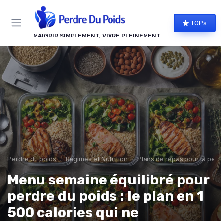
Panneau de gestion des cookies
TOPs
MAIGRIR SIMPLEMENT, VIVRE PLEINEMENT
Perdre du poids
Régimes et Nutrition
Plans de repas pour la pert
Menu semaine équilibré pour
perdre du poids : le plan en 1
500 calories qui ne