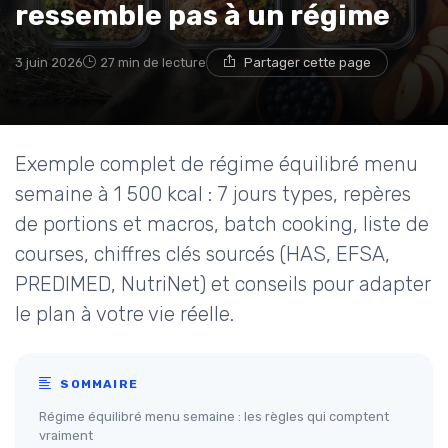
ressemble pas à un régime
3 juin 2026
27 min de lecture
Partager cette page
Exemple complet de régime équilibré menu
semaine à 1 500 kcal : 7 jours types, repères
de portions et macros, batch cooking, liste de
courses, chiffres clés sourcés (HAS, EFSA,
PREDIMED, NutriNet) et conseils pour adapter
le plan à votre vie réelle.
SOMMAIRE
Régime équilibré menu semaine : les règles qui comptent
vraiment