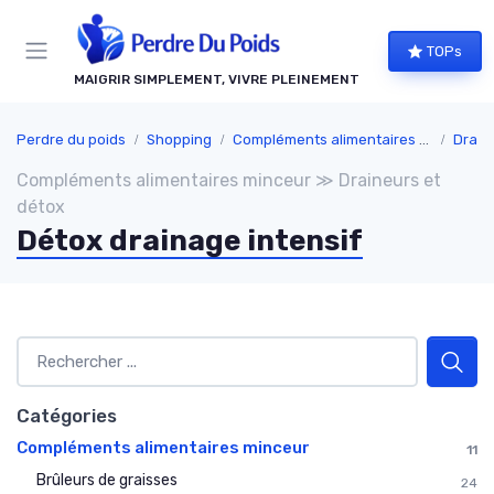
Panneau de gestion des cookies
TOPs
MAIGRIR SIMPLEMENT, VIVRE PLEINEMENT
Perdre du poids
Shopping
Compléments alimentaires minceur
Drain
Compléments alimentaires minceur ≫ Draineurs et
détox
Détox drainage intensif
Catégories
Compléments alimentaires minceur
11
Brûleurs de graisses
24