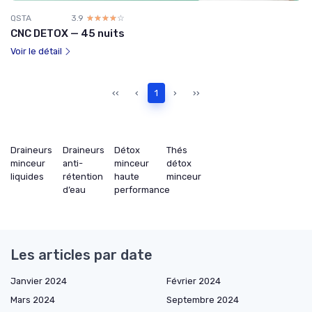
QSTA
3.9
☆☆☆☆☆
★★★★★
CNC DETOX — 45 nuits
Voir le détail
‹‹
‹
1
›
››
Draineurs
Draineurs
Détox
Thés
minceur
anti-
minceur
détox
liquides
rétention
haute
minceur
d’eau
performance
Les articles par date
Janvier 2024
Février 2024
Mars 2024
Septembre 2024