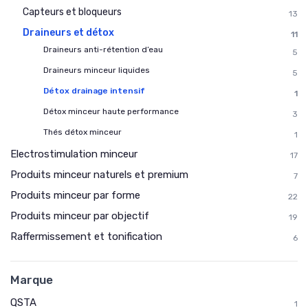
Capteurs et bloqueurs
13
Draineurs et détox
11
Draineurs anti-rétention d’eau
5
Draineurs minceur liquides
5
Détox drainage intensif
1
Détox minceur haute performance
3
Thés détox minceur
1
Electrostimulation minceur
17
Produits minceur naturels et premium
7
Produits minceur par forme
22
Produits minceur par objectif
19
Raffermissement et tonification
6
Marque
QSTA
1