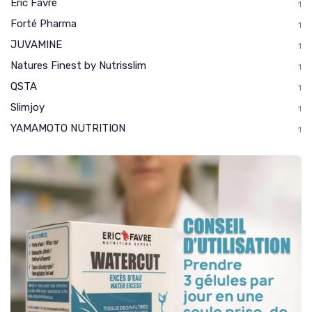
Eric Favre
1
Forté Pharma
1
JUVAMINE
1
Natures Finest by Nutrisslim
1
QSTA
1
Slimjoy
1
YAMAMOTO NUTRITION
1