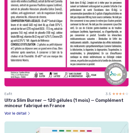
Eafit
3.5
☆☆☆☆☆
★★★★★
Ultra Slim Burner — 120 gélules (1 mois) — Complément
minceur fabriqué en France
Voir le détail