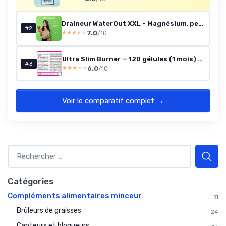
Draineur WaterOut XXL - Magnésium, persil, ortie, pissenlit, artichaut - Detox - Boisson drainante et diurétique - 30 sachets, pour 30 jours - E-Book gratuit - Sensilab Slimmium
#2
7.0
/10
★★★★★
★★★★★
Ultra Slim Burner — 120 gélules (1 mois) — Complément minceur fabriqué en France
#3
6.0
/10
★★★★★
★★★★★
Voir le comparatif complet →
Catégories
Compléments alimentaires minceur
11
Brûleurs de graisses
24
Capteurs et bloqueurs