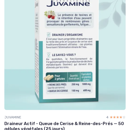
JUVAMINE
4
☆☆☆☆☆
★★★★★
Draineur Actif - Queue de Cerise & Reine-des-Prés — 50
gélules végétales (25 jours)