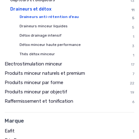
13
Draineurs et détox
11
Draineurs anti-rétention d’eau
5
Draineurs minceur liquides
5
Détox drainage intensif
1
Détox minceur haute performance
3
Thés détox minceur
1
Electrostimulation minceur
17
Produits minceur naturels et premium
7
Produits minceur par forme
22
Produits minceur par objectif
19
Raffermissement et tonification
6
Marque
Eafit
1