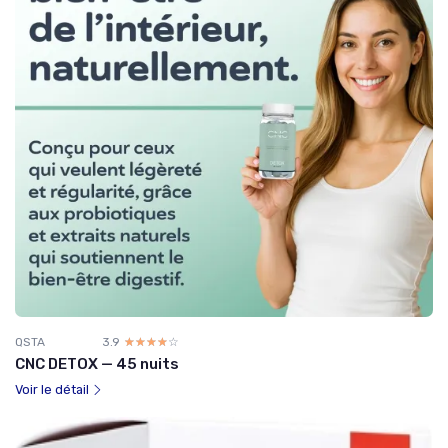
QSTA
3.9
☆☆☆☆☆
★★★★★
CNC DETOX — 45 nuits
Voir le détail