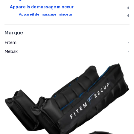
Appareils de massage minceur
4
Appareil de massage minceur
4
Marque
Fitem
1
Mebak
1