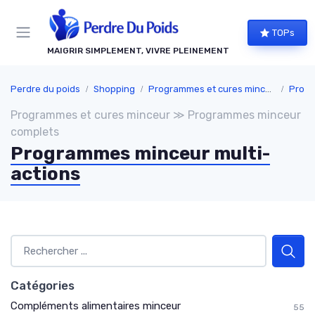
Panneau de gestion des cookies
TOPs
MAIGRIR SIMPLEMENT, VIVRE PLEINEMENT
Perdre du poids
Shopping
Programmes et cures minceur
Progr
Programmes et cures minceur ≫ Programmes minceur
complets
Programmes minceur multi-
actions
Catégories
Compléments alimentaires minceur
55