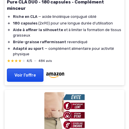
Pure CLA DUO - 180 capsules - Complément
minceur
＋
Riche en CLA
— acide linoléique conjugué ciblé
＋
180 capsules
(2x90) pour une longue durée d'utilisation
＋
Aide à affiner la silhouette
et à limiter la formation de tissus
graisseux
＋
Brûle-graisse raffermissant
revendiqué
＋
Adapté au sport
— complément alimentaire pour activité
physique
★★★★★
★★★★★
4/5
—
484 avis
Voir l'offre