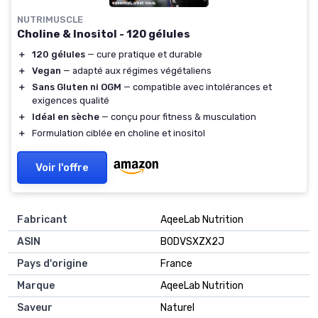
NUTRIMUSCLE
Choline & Inositol - 120 gélules
＋
120 gélules
— cure pratique et durable
＋
Vegan
— adapté aux régimes végétaliens
＋
Sans Gluten ni OGM
— compatible avec intolérances et
exigences qualité
＋
Idéal en sèche
— conçu pour fitness & musculation
＋
Formulation ciblée en choline et inositol
Voir l'offre
Fabricant
AqeeLab Nutrition
ASIN
B0DVSXZX2J
Pays d'origine
France
Marque
AqeeLab Nutrition
Saveur
Naturel