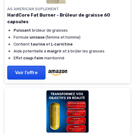
AS AMERICAN SUPLEMENT
HardCore Fat Burner - Brûleur de graisse 60
capsules
＋
Puissant
brûleur de graisses
＋
Formule
unisexe
(femme et homme)
＋
Contient
taurine
et
L‑carnitine
＋
Aide potentielle à
maigrir
et à brûler les graisses
＋
Effet
coup‑faim
mentionné
Voir l'offre