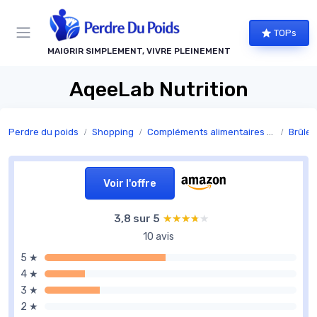
Panneau de gestion des cookies
TOPs
MAIGRIR SIMPLEMENT, VIVRE PLEINEMENT
AqeeLab Nutrition
Perdre du poids
Shopping
Compléments alimentaires minceur
Brûleu
Voir l'offre
3,8 sur 5
★★★★★
★★★★★
10 avis
5 ★
4 ★
3 ★
2 ★