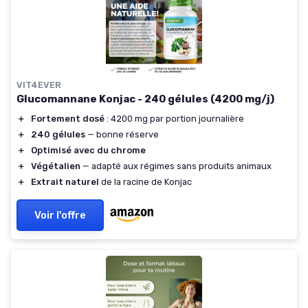
VIT4EVER
Glucomannane Konjac - 240 gélules (4200 mg/j)
＋
Fortement dosé
: 4200 mg par portion journalière
＋
240 gélules
— bonne réserve
＋
Optimisé avec du chrome
＋
Végétalien
— adapté aux régimes sans produits animaux
＋
Extrait naturel
de la racine de Konjac
Voir l'offre