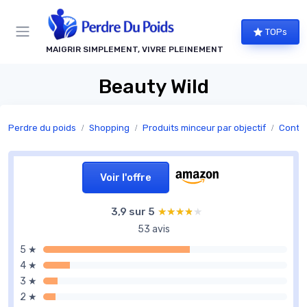
Panneau de gestion des cookies
TOPs
MAIGRIR SIMPLEMENT, VIVRE PLEINEMENT
Beauty Wild
Perdre du poids
Shopping
Produits minceur par objectif
Contrô
Voir l'offre
3,9 sur 5
★★★★★
★★★★★
53 avis
5 ★
4 ★
3 ★
2 ★