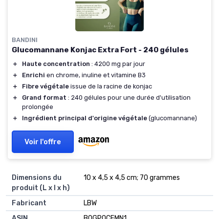
BANDINI
Glucomannane Konjac Extra Fort - 240 gélules
＋
Haute concentration
: 4200 mg par jour
＋
Enrichi
en chrome, inuline et vitamine B3
＋
Fibre végétale
issue de la racine de konjac
＋
Grand format
: 240 gélules pour une durée d'utilisation
prolongée
＋
Ingrédient principal d'origine végétale
(glucomannane)
Voir l'offre
Dimensions du
10 x 4,5 x 4,5 cm; 70 grammes
produit (L x l x h)
Fabricant
LBW
ASIN
B0GPQCFMN1