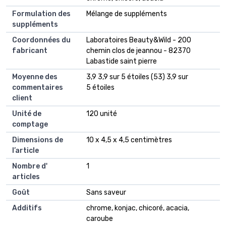
Formulation des
Mélange de suppléments
suppléments
Coordonnées du
Laboratoires Beauty&Wild - 200
fabricant
chemin clos de jeannou - 82370
Labastide saint pierre
Moyenne des
3,9 3,9 sur 5 étoiles (53) 3,9 sur
commentaires
5 étoiles
client
Unité de
120 unité
comptage
Dimensions de
10 x 4,5 x 4,5 centimètres
l’article
Nombre d'
1
articles
Goût
Sans saveur
Additifs
chrome, konjac, chicoré, acacia,
caroube