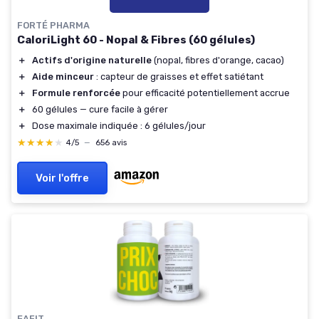
FORTÉ PHARMA
CaloriLight 60 - Nopal & Fibres (60 gélules)
＋
Actifs d'origine naturelle
(nopal, fibres d'orange, cacao)
＋
Aide minceur
: capteur de graisses et effet satiétant
＋
Formule renforcée
pour efficacité potentiellement accrue
＋
60 gélules — cure facile à gérer
＋
Dose maximale indiquée : 6 gélules/jour
★★★★★
★★★★★
4/5
—
656 avis
Voir l'offre
EAFIT