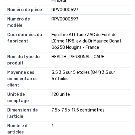
Minceur
Numéro de pièce
RPV0000597
Numéro de
RPV0000597
modèle
Coordonnées du
Equilibre Attitude ZAC du Font de
fabricant
L’Orme 1198, av. du Dr Maurice Donat,
06250 Mougins - France
Nom du type du
HEALTH_PERSONAL_CARE
produit
Moyenne des
3,5 3,5 sur 5 étoiles (841) 3,5 sur
commentaires
5 étoiles
client
Unité de
120 unité
comptage
Dimensions de
7,5 x 7,5 x 17,5 centimètres
l’article
Nombre d'
1
articles