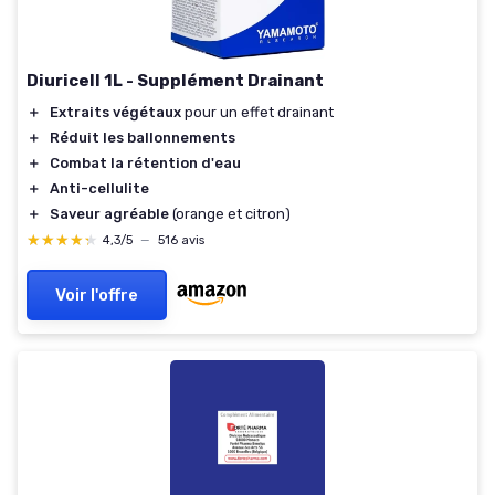
Diuricell 1L - Supplément Drainant
＋
Extraits végétaux
pour un effet drainant
＋
Réduit les ballonnements
＋
Combat la rétention d'eau
＋
Anti-cellulite
＋
Saveur agréable
(orange et citron)
★★★★★
★★★★★
4,3/5
—
516 avis
Voir l'offre