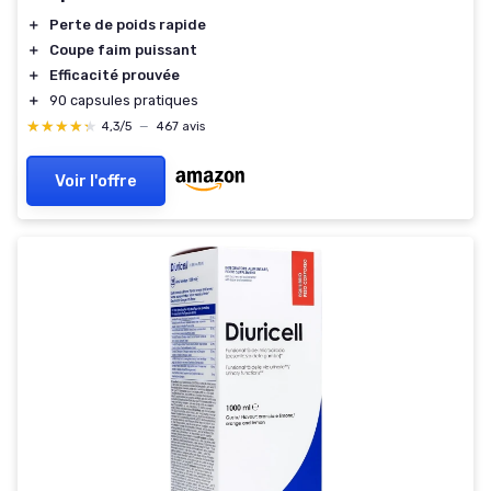
＋
Perte de poids rapide
＋
Coupe faim puissant
＋
Efficacité prouvée
＋
90 capsules pratiques
★★★★★
★★★★★
4,3/5
—
467 avis
Voir l'offre