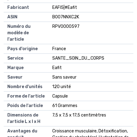
Fabricant
EAFI5|#Eafit
ASIN
B007NNXC2K
Numéro du
RPV0000597
modèle de
l'article
Pays d'origine
France
Service
SANTE_SOIN_DU_CORPS
Marque
Eafit
Saveur
Sans saveur
Nombre d'unités
120 unité
Forme de l'article
Capsule
Poids de l'article
61 Grammes
Dimensions de
7,5 x 7,5 x 17,5 centimètres
l'article L x l x H
Avantages du
Croissance musculaire, Détoxification,