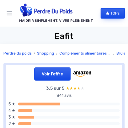
Panneau de gestion des cookies
TOPs
MAIGRIR SIMPLEMENT, VIVRE PLEINEMENT
Eafit
Perdre du poids
Shopping
Compléments alimentaires minceur
Brûleu
Voir l'offre
3,5 sur 5
★★★★★
★★★★★
841 avis
5 ★
4 ★
3 ★
2 ★