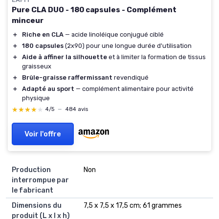
Pure CLA DUO - 180 capsules - Complément
minceur
＋
Riche en CLA
— acide linoléique conjugué ciblé
＋
180 capsules
(2x90) pour une longue durée d'utilisation
＋
Aide à affiner la silhouette
et à limiter la formation de tissus
graisseux
＋
Brûle-graisse raffermissant
revendiqué
＋
Adapté au sport
— complément alimentaire pour activité
physique
★★★★★
★★★★★
4/5
—
484 avis
Voir l'offre
Production
Non
interrompue par
le fabricant
Dimensions du
7,5 x 7,5 x 17,5 cm; 61 grammes
produit (L x l x h)