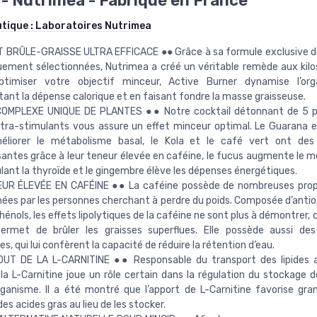
- Nutrimea - Fabriqué en France
utique :
Laboratoires Nutrimea
T BRÛLE-GRAISSE ULTRA EFFICACE ●● Grâce à sa formule exclusive d
uement sélectionnées, Nutrimea a créé un véritable remède aux kilos
optimiser votre objectif minceur, Active Burner dynamise l’or
nt la dépense calorique et en faisant fondre la masse graisseuse.
OMPLEXE UNIQUE DE PLANTES ●● Notre cocktail détonnant de 5 p
ltra-stimulants vous assure un effet minceur optimal. Le Guarana 
éliorer le métabolisme basal, le Kola et le café vert ont des 
antes grâce à leur teneur élevée en caféine, le fucus augmente le 
lant la thyroïde et le gingembre élève les dépenses énergétiques.
UR ÉLEVÉE EN CAFÉINE ●● La caféine possède de nombreuses propr
ées par les personnes cherchant à perdre du poids. Composée d’anti
hénols, les effets lipolytiques de la caféine ne sont plus à démontrer, 
 permet de brûler les graisses superflues. Elle possède aussi de
s, qui lui confèrent la capacité de réduire la rétention d’eau.
OUT DE LA L-CARNITINE ●● Responsable du transport des lipides a
, la L-Carnitine joue un rôle certain dans la régulation du stockage 
rganisme. Il a été montré que l’apport de L-Carnitine favorise gr
es acides gras au lieu de les stocker.