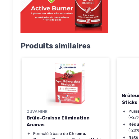
Produits similaires
Brûleur
Sticks
＋
Puis
JUVAMINE
(+27
Brûle-Graisse Elimination
＋
Rédui
Ananas
(-28%
＋
Formulé à base de
Chrome
,
＋
Natu