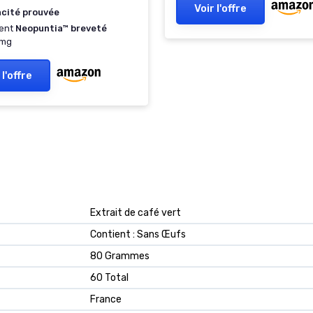
muscles • Testé en labora
Voir l'offre
acité prouvée
Made in France • Eco-
ient
Neopuntia™ breveté
responsable • AqeeLab P
mg
Sèche 2 Mois
 l'offre
‎Extrait de café vert
‎Contient : Sans Œufs
‎80 Grammes
‎60 Total
‎France