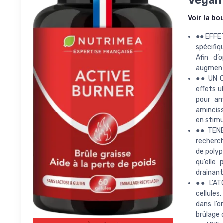
Vegan 
Voir la bo
●● EFFE
spécifiq
Afin d’
augmenta
●● UN C
effets u
pour am
aminciss
en stimu
●● TENE
recherch
de polyp
qu’elle
drainante
●● L’AT
cellules
dans l’o
brûlage d