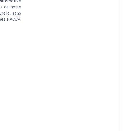
alternative
ts de notre
relle, sans
fiés HACCP,