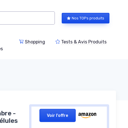
Nos TOPs produits
Shopping
Tests & Avis Produits
es
bre -
Voir l'offre
élules