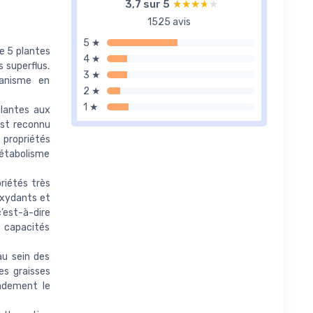
3,7 sur 5
★★★★★
★★★★★
1525 avis
5 ★
e 5 plantes
4 ★
 superflus.
3 ★
ganisme en
2 ★
1 ★
lantes aux
est reconnu
propriétés
métabolisme
iétés très
oxydants et
c’est-à-dire
s capacités
u sein des
des graisses
andement le