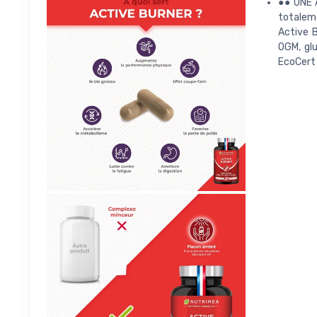
●● UNE 
totaleme
Active B
OGM, glu
EcoCert