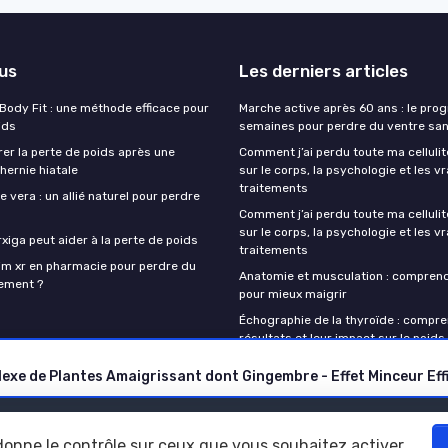
lus
Les derniers articles
 Body Fit : une méthode efficace pour
Marche active après 60 ans : le pr
ids
semaines pour perdre du ventre san
r la perte de poids après une
Comment j’ai perdu toute ma cellulit
hernie hiatale
sur le corps, la psychologie et les vr
traitements
e vera : un allié naturel pour perdre
Comment j’ai perdu toute ma cellulit
sur le corps, la psychologie et les vr
iga peut aider à la perte de poids
traitements
lim xr en pharmacie pour perdre du
Anatomie et musculation : compren
cement ?
pour mieux maigrir
Échographie de la thyroïde : compr
résultats et leur impact sur le poids
Mentions légales
Politique de confidentialité
 donne le contrôle sur ceux que vous souhaitez activer
© Perdre du poids 2026