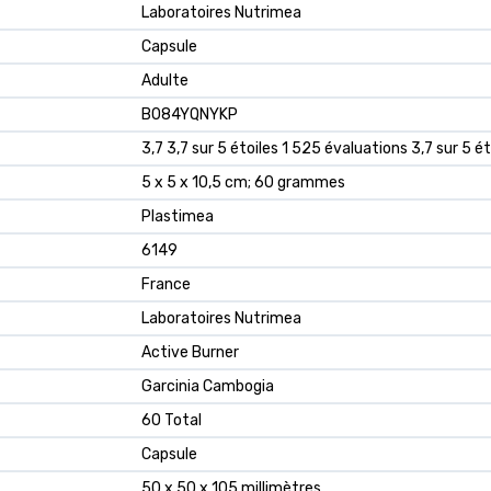
‎Laboratoires Nutrimea
‎Capsule
‎Adulte
B084YQNYKP
3,7 3,7 sur 5 étoiles 1 525 évaluations 3,7 sur 5 ét
5 x 5 x 10,5 cm; 60 grammes
Plastimea
6149
France
Laboratoires Nutrimea
Active Burner
Garcinia Cambogia
60 Total
Capsule
50 x 50 x 105 millimètres