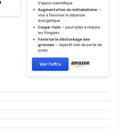
toire •
d'appui scientifique
＋
Augmentation du métabolisme
—
ack
vise à favoriser la dépense
énergétique
＋
Coupe-faim
— peut aider à réduire
les fringales
＋
Favorise le déstockage des
graisses
— objectif clair de perte de
poids
Voir l'offre