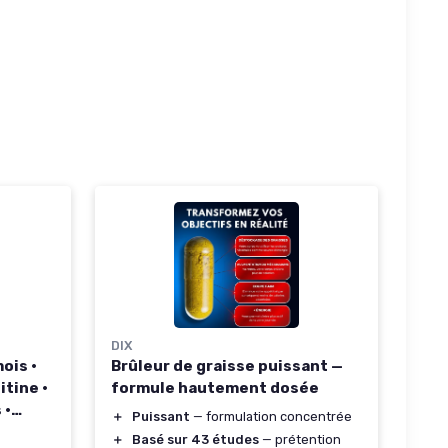
DIX
ois •
Brûleur de graisse puissant —
itine •
formule hautement dosée
 •
＋
Puissant
— formulation concentrée
e les
＋
Basé sur 43 études
— prétention