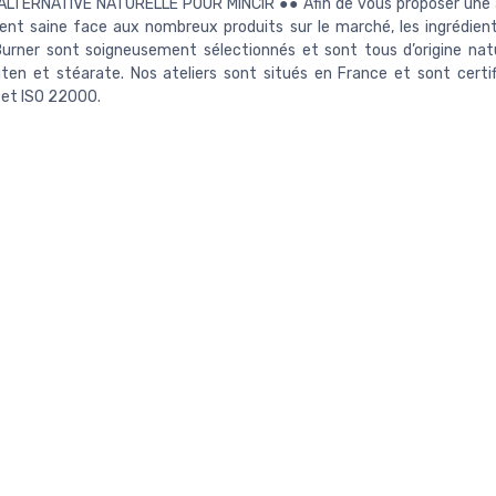
ALTERNATIVE NATURELLE POUR MINCIR ●● Afin de vous proposer une 
nt saine face aux nombreux produits sur le marché, les ingrédien
urner sont soigneusement sélectionnés et sont tous d’origine natu
ten et stéarate. Nos ateliers sont situés en France et sont certi
 et ISO 22000.