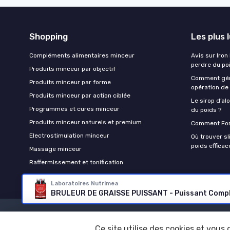
Shopping
Les plus 
Compléments alimentaires minceur
Avis sur Iron
perdre du po
Produits minceur par objectif
Comment gére
Produits minceur par forme
opération de 
Produits minceur par action ciblée
Le sirop d’alo
Programmes et cures minceur
du poids ?
Produits minceur naturels et premium
Comment Forx
Electrostimulation minceur
Où trouver s
poids effica
Massage minceur
Raffermissement et tonification
Laboratoires Nutrimea
Ce site utilise des cookies et vous