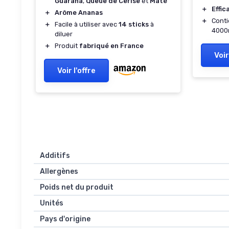
Guarana
,
Queue de Cerise
et
Maté
＋
Effic
＋
Arôme Ananas
＋
Cont
＋
Facile à utiliser avec
14 sticks
à
4000
diluer
＋
Produit
fabriqué en France
Voir
Voir l'offre
Additifs
Allergènes
Poids net du produit
Unités
Pays d'origine