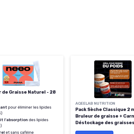
 de Graisse Naturel - 28
AQEELAB NUTRITION
sant
pour éliminer les lipides
Pack Sèche Classique 2 m
%)
Bruleur de graisse + Carn
t l'absorption
des lipides
Déstockage des graisses
)
Boost l'énergie • Préserv
rel
et sans caféine