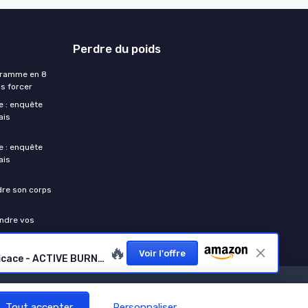
Perdre du poids
ogramme en 8
s forcer
e : enquête
ais
e : enquête
ais
dre son corps
endre vos
🔥
Voir l'offre
BRULEUR DE GRAISSE PUISSANT - Puissant Complexe de Plantes Amaigrissant dont Gingembre - Effet Minceur Efficace - ACTIVE BURNER - 60 Gélules Vegan - Nutrimea - Fabriqué en France
Tout accepter
Personnaliser