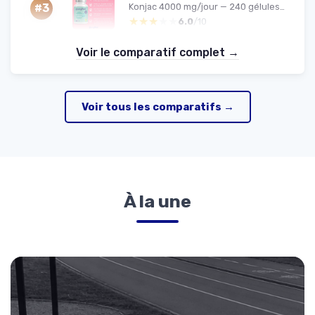
Konjac 4000 mg/jour — 240 gélules (Chrome & Vitamine B3) — 100% végétalien
#3
★★★★★
★★★★★
6.0
/10
Voir le comparatif complet →
Voir tous les comparatifs →
À la une