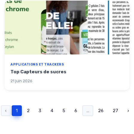
APPLICATIONS ET TRACKERS
Top Capteurs de sucres
21 juin 2026
‹
1
2
3
4
5
6
...
26
27
›