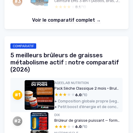
Ceinture EMS 3‑en‑1 (Abdos, Bras, Jambes)
#3
★★★★★
★★★★★
8.1
/10
Voir le comparatif complet →
COMPARATIF
5 meilleurs brûleurs de graisses
métabolisme actif : notre comparatif
(2026)
AQEELAB NUTRITION
Pack Sèche Classique 2 mois • Bruleur de graisse + Carnitine • Déstockage des graisses • Boost l'énergie • Préserve les muscles • Testé en laboratoire • Made in France • Eco-responsable • AqeeLab Pack Sèche 2 Mois
★★★★★
★★★★★
#1
6.0
/10
+
Composition globale propre (vegan, sans gluten/lactose, fabriqué en France, testé en labo)
+
Petit boost d’énergie et de concentration appréciable pendant la sèche
DIX
Brûleur de graisse puissant — formule hautement dosée
#2
★★★★★
★★★★★
6.0
/10
NUTRIMUSCLE