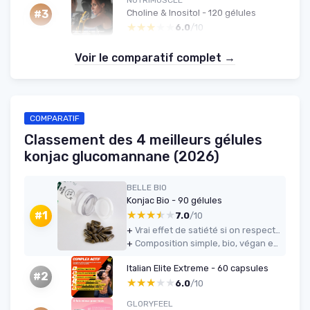
Choline & Inositol - 120 gélules
#3
★★★★★
★★★★★
6.0
/10
Voir le comparatif complet →
COMPARATIF
Classement des 4 meilleurs gélules
konjac glucomannane (2026)
BELLE BIO
Konjac Bio - 90 gélules
★★★★★
★★★★★
#1
7.0
/10
+
Vrai effet de satiété si on respecte les 3 gélules avant chaque repas avec beaucoup d’eau
+
Composition simple, bio, végan et fabriquée en France, sans stimulants ni liste d’additifs à rallonge
Italian Elite Extreme - 60 capsules
#2
★★★★★
★★★★★
6.0
/10
GLORYFEEL