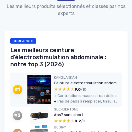
Les meilleurs produits sélectionnés et classés par nos
experts
COMPARATIF
Les meilleurs ceinture
d’électrostimulation abdominale :
notre top 3 (2026)
KANGLANKAN
Ceinture électrostimulation abdominale — Lavable, 6 modes, 30 niveaux
★★★★★
★★★★★
#1
9.0
/10
+
Contractions musculaires réelles avec 6 modes et 30 niveaux d’intensité
+
Pas de pads à remplacer, tissu lavable et silicone agréable
SLENDERTONE
Abs7 sans short
#2
★★★★★
★★★★★
8.2
/10
BODIFY