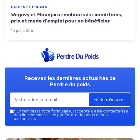
GUIDES ET EBOOKS
Wegovy et Mounjaro remboursés : conditions,
prix et mode d'emploi pour en bénéficier
13 juil. 2026
Recevez les dernières actualités de
Perdre du poids
➔ Je m'inscris
*
En remplissant ce formulaire, j’accepte d’être contacté(e) à
des fins commerciales par Perdre du poids et ses
partenaires.