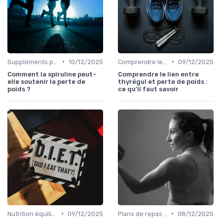
•
•
Suppléments pour la perte de poids
10/12/2025
Comprendre les calories
09/12/2025
Comment la spiruline peut-
Comprendre le lien entre
elle soutenir la perte de
thyrégul et perte de poids :
poids ?
ce qu’il faut savoir
•
•
Nutrition équilibrée
09/12/2025
Plans de repas pour la perte de poids
08/12/2025