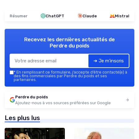
Résumer
ChatGPT
Claude
Mistral
Recevez les dernières actualités de
Perdre du poids
➔ Je m'inscris
*
En remplissant ce formulaire, j’accepte d’être contacté(e) à
des fins commerciales par Perdre du poids et ses
partenaires.
Perdre du poids
Ajoutez-nous à vos sources préférées sur Google
Les plus lus