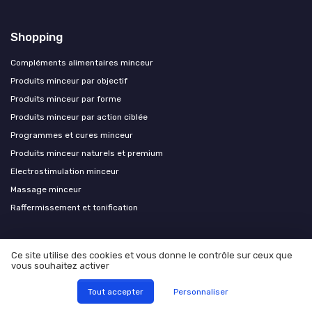
Shopping
Compléments alimentaires minceur
Produits minceur par objectif
Produits minceur par forme
Produits minceur par action ciblée
Programmes et cures minceur
Produits minceur naturels et premium
Electrostimulation minceur
Massage minceur
Raffermissement et tonification
Les plus lus
Ce site utilise des cookies et vous donne le contrôle sur ceux que
vous souhaitez activer
Avis sur Iron Body Fit : une méthode efficace pour perdre du poids
Comment gérer la perte de poids après une opération de hernie hiatale
Tout accepter
Personnaliser
Le sirop d’aloe vera : un allié naturel pour perdre du poids ?