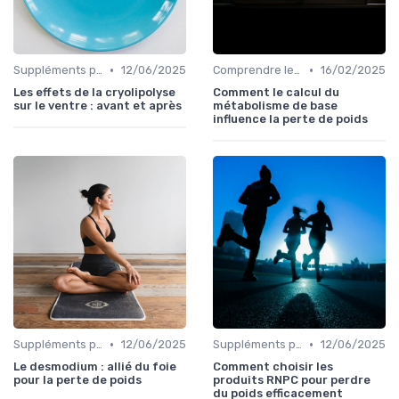
•
•
Suppléments pour la perte de poids
12/06/2025
Comprendre les calories
16/02/2025
Les effets de la cryolipolyse
Comment le calcul du
sur le ventre : avant et après
métabolisme de base
influence la perte de poids
•
•
Suppléments pour la perte de poids
12/06/2025
Suppléments pour la perte de poids
12/06/2025
Le desmodium : allié du foie
Comment choisir les
pour la perte de poids
produits RNPC pour perdre
du poids efficacement