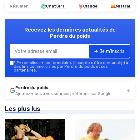
Résumer
ChatGPT
Claude
Mistral
Recevez les dernières actualités de
Perdre du poids
➔ Je m'inscris
*
En remplissant ce formulaire, j’accepte d’être contacté(e) à
des fins commerciales par Perdre du poids et ses
partenaires.
Perdre du poids
Ajoutez-nous à vos sources préférées sur Google
Les plus lus