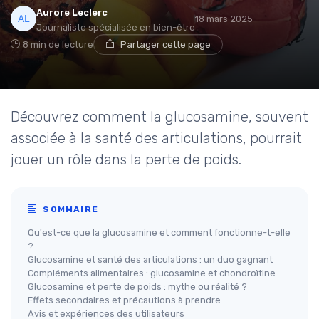
Aurore Leclerc
18 mars 2025
Journaliste spécialisée en bien-être
8 min de lecture
Partager cette page
Découvrez comment la glucosamine, souvent
associée à la santé des articulations, pourrait
jouer un rôle dans la perte de poids.
SOMMAIRE
Qu'est-ce que la glucosamine et comment fonctionne-t-elle
?
Glucosamine et santé des articulations : un duo gagnant
Compléments alimentaires : glucosamine et chondroïtine
Glucosamine et perte de poids : mythe ou réalité ?
Effets secondaires et précautions à prendre
Avis et expériences des utilisateurs