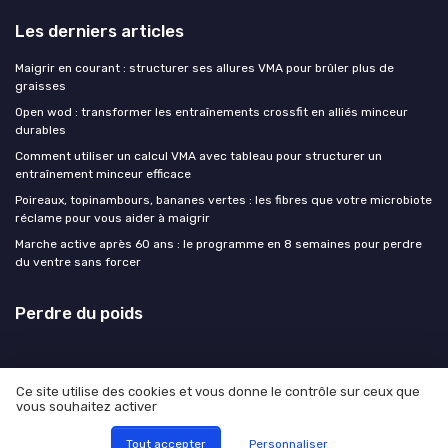
Les derniers articles
Maigrir en courant : structurer ses allures VMA pour brûler plus de
graisses
Open wod : transformer les entraînements crossfit en alliés minceur
durables
Comment utiliser un calcul VMA avec tableau pour structurer un
entraînement minceur efficace
Poireaux, topinambours, bananes vertes : les fibres que votre microbiote
réclame pour vous aider à maigrir
Marche active après 60 ans : le programme en 8 semaines pour perdre
du ventre sans forcer
Perdre du poids
Ce site utilise des cookies et vous donne le contrôle sur ceux que
vous souhaitez activer
Mentions légales
Politique de confidentialité
© Perdre du poids 2026
Tout accepter
Personnaliser