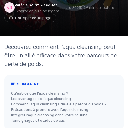
Valérie Saint-Jacques
4 mars 2025
9 min de lecture
Experte en cuisine légère
Partager cette page
Découvrez comment l'aqua cleansing peut
être un allié efficace dans votre parcours de
perte de poids.
SOMMAIRE
Qu'est-ce que l'aqua cleansing ?
Les avantages de l'aqua cleansing
Comment l'aqua cleansing aide-t-il à perdre du poids ?
Précautions à prendre avec l'aqua cleansing
Intégrer l'aqua cleansing dans votre routine
Témoignages et études de cas