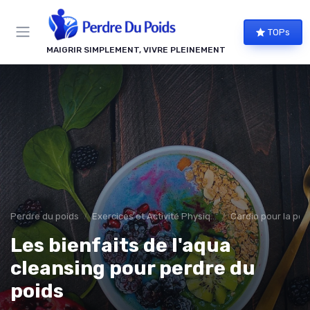
Panneau de gestion des cookies
TOPs
MAIGRIR SIMPLEMENT, VIVRE PLEINEMENT
Perdre du poids
Exercices et Activité Physique
Cardio pour la per
Les bienfaits de l'aqua
cleansing pour perdre du
poids