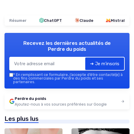
Résumer
ChatGPT
Claude
Mistral
Recevez les dernières actualités de
Perdre du poids
➔ Je m'inscris
*
En remplissant ce formulaire, j’accepte d’être contacté(e) à
des fins commerciales par Perdre du poids et ses
partenaires.
Perdre du poids
Ajoutez-nous à vos sources préférées sur Google
Les plus lus