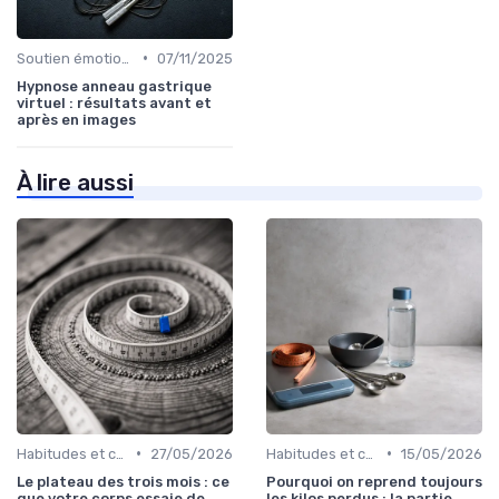
•
Soutien émotionnel
07/11/2025
Hypnose anneau gastrique
virtuel : résultats avant et
après en images
À lire aussi
•
•
Habitudes et changements de style de vie
27/05/2026
Habitudes et changements de style de vie
15/05/2026
Le plateau des trois mois : ce
Pourquoi on reprend toujours
que votre corps essaie de
les kilos perdus : la partie