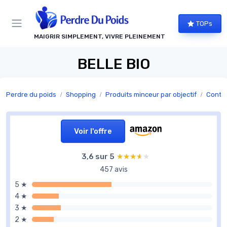
Panneau de gestion des cookies
TOPs
MAIGRIR SIMPLEMENT, VIVRE PLEINEMENT
BELLE BIO
Perdre du poids
Shopping
Produits minceur par objectif
Contrô
Voir l'offre
3,6 sur 5
★★★★★
★★★★★
457 avis
5 ★
4 ★
3 ★
2 ★