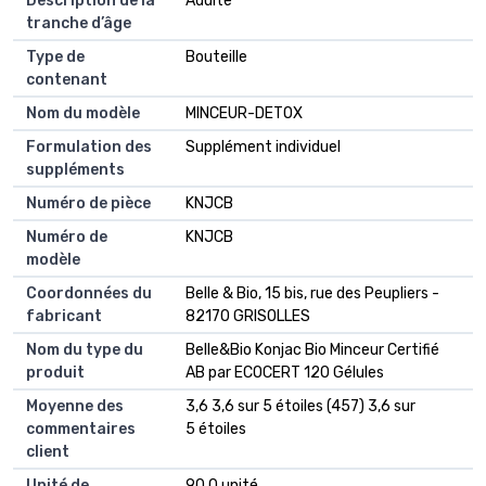
Description de la
Adulte
tranche d’âge
Type de
Bouteille
contenant
Nom du modèle
MINCEUR-DETOX
Formulation des
Supplément individuel
suppléments
Numéro de pièce
KNJCB
Numéro de
KNJCB
modèle
Coordonnées du
Belle & Bio, 15 bis, rue des Peupliers -
fabricant
82170 GRISOLLES
Nom du type du
Belle&Bio Konjac Bio Minceur Certifié
produit
AB par ECOCERT 120 Gélules
Moyenne des
3,6 3,6 sur 5 étoiles (457) 3,6 sur
commentaires
5 étoiles
client
Unité de
90.0 unité