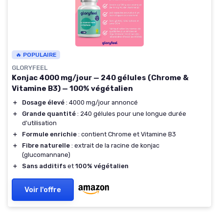
🔥 POPULAIRE
GLORYFEEL
Konjac 4000 mg/jour — 240 gélules (Chrome &
Vitamine B3) — 100% végétalien
＋
Dosage élevé
: 4000 mg/jour annoncé
＋
Grande quantité
: 240 gélules pour une longue durée
d'utilisation
＋
Formule enrichie
: contient Chrome et Vitamine B3
＋
Fibre naturelle
: extrait de la racine de konjac
(glucomannane)
＋
Sans additifs
et
100% végétalien
Voir l'offre