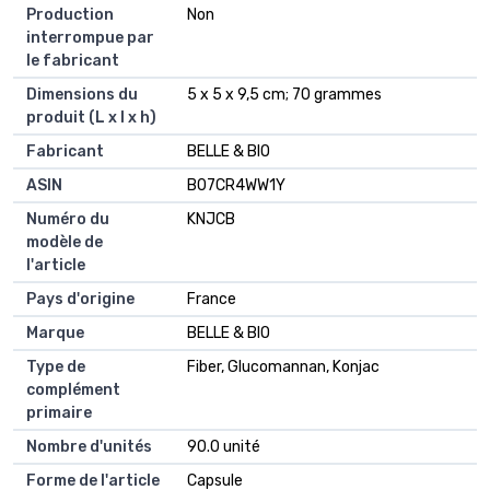
Production
Non
interrompue par
le fabricant
Dimensions du
5 x 5 x 9,5 cm; 70 grammes
produit (L x l x h)
Fabricant
BELLE & BIO
ASIN
B07CR4WW1Y
Numéro du
KNJCB
modèle de
l'article
Pays d'origine
France
Marque
BELLE & BIO
Type de
Fiber, Glucomannan, Konjac
complément
primaire
Nombre d'unités
90.0 unité
Forme de l'article
Capsule