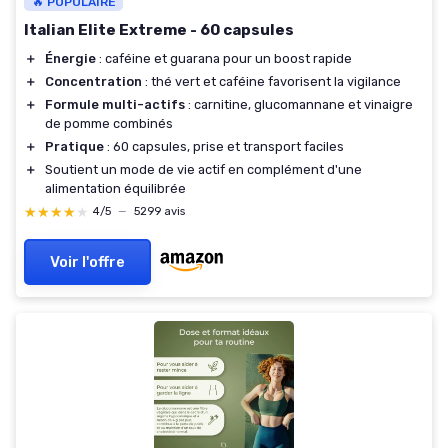
🔥 POPULAIRE
Italian Elite Extreme - 60 capsules
＋
Énergie
: caféine et guarana pour un boost rapide
＋
Concentration
: thé vert et caféine favorisent la vigilance
＋
Formule multi-actifs
: carnitine, glucomannane et vinaigre
de pomme combinés
＋
Pratique
: 60 capsules, prise et transport faciles
＋
Soutient un mode de vie actif en complément d'une
alimentation équilibrée
★★★★★
★★★★★
4/5
—
5299 avis
Voir l'offre