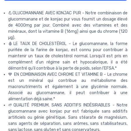
💪GLUCOMANNANE AVEC KONJAC PUR - Notre combinaison de
glucommanane et de konjac pur vous fournit un dosage élevé
de 4000mg par jour. Combiné avec des vitamines et des
minéraux, dont la vitamine B (16mg) ainsi que du chrome (120
µg).
🩸LE TAUX DE CHOLESTÉROL - Le glucomannane, la forme
purifiée de la farine de konjac, est connu pour contribuer à
maintenir un taux de cholestérol normal. Lorsqu'il est pris en
complément d'un régime sain et hypocalorique, il a été
démontré qu'il contribue à la perte de poids, selon l'EFSA.*
💙 EN COMBINAISON AVEC CHROME ET VITAMINE B - Le chrome
est un minéral qui contribue au métabolisme des
macronutriments et également à une glycémie normale.
Associé au glucomannane, il peut contribuer à une
alimentation déjà saine.*
🌱QUALITÉ PREMIUM, SANS ADDITIFS INDÉSIRABLES - Notre
glucomannane avec konjac pur est fabriquée sans additifs
artificiels ou génie génétique. Sans stéarate de magnésium,
sans agents de séparation, sans arômes, sans stabilisateurs,
sans lactose, sans gluten et sans conservateurs.