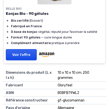
BELLE BIO
Konjac Bio - 90 gélules
＋
Bio certifié
(Ecocert)
＋
Fabriqué en France
＋
À base de konjac
végétal, réputé pour favoriser la satiété
＋
Format 90 gélules
— cure longue durée
＋
Complément alimentaire
pratique à prendre
Voir l'offre
Dimensions du produit (L x
10 x 10 x 10 cm; 250
l x h)
grammes
Fabricant
Gloryfeel
ASIN
B0BFB79WLJ
Référence constructeur
gf-glucomannan
Pays d'origine
Allemagne