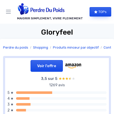
Panneau de gestion des cookies
TOPs
MAIGRIR SIMPLEMENT, VIVRE PLEINEMENT
Gloryfeel
Perdre du poids
Shopping
Produits minceur par objectif
Contrô
Voir l'offre
3,5 sur 5
★★★★★
★★★★★
1269 avis
5 ★
4 ★
3 ★
2 ★