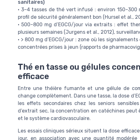
sanitaires)
• 3–4 tasses de thé vert infusé : environ 150–300
profil de sécurité généralement bon (Hursel et al., 2
• 500–800 mg d’EGCG/jour via extraits : effet the
plusieurs semaines (Jurgens et al., 2012), surveil
• > 800 mg d’EGCG/jour : zone où les signalements
concentrées prises à jeun (rapports de pharmacovi
Thé en tasse ou gélules concent
efficace
Entre une théière fumante et une gélule de com
change complètement. Dans une tasse, la dose d’EGC
les effets secondaires chez les seniors sensible
d’extrait sec, la concentration en catéchines peut ê
et le système cardiovasculaire.
Les essais cliniques sérieux situent la dose effica
jour, en association avec une quantité modéré