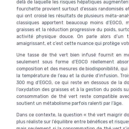
delà de laquelle les risques hépatiques augmentent
fourchette provient surtout d’essais randomisés e
qui ont croisé les résultats de plusieurs méta-anal
classiques apportent beaucoup moins d’EGCG, ma
graisses et la réduction progressive du poids, sur
activité physique douce. On parle alors d’un 
amaigrissant, et c’est cette nuance qui protège vot
Une tasse de thé vert bien infusé fournit en 
seulement sous forme d’EGCG réellement absor
composition et des mesures de biodisponibilité, qui 
la température de l’eau et la durée d’infusion. Tr
300 mg d’EGCG, ce qui reste en dessous de la dos
l’oxydation des graisses et à la gestion du poids su
consommation de thé vert reste compatible avec 
soutient un métabolisme parfois ralenti par l’âge.
Dans ce contexte, la question « thé vert maigrir do
plus réaliste sur l’équilibre entre bénéfices et risque
mais seulement si la consommation de thé vert s’in