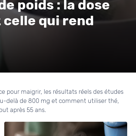
de poids : la dose
 celle qui rend
e pour maigrir, les résultats réels des études
s au-delà de 800 mg et comment utiliser thé,
ut après 55 ans.