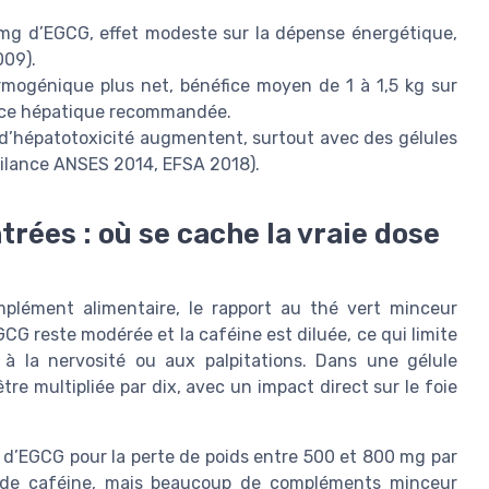
 mg d’EGCG, effet modeste sur la dépense énergétique,
009).
rmogénique plus net, bénéfice moyen de 1 à 1,5 kg sur
lance hépatique recommandée.
 d’hépatotoxicité augmentent, surtout avec des gélules
gilance ANSES 2014, EFSA 2018).
rées : où se cache la vraie dose
plément alimentaire, le rapport au thé vert minceur
G reste modérée et la caféine est diluée, ce qui limite
s à la nervosité ou aux palpitations. Dans une gélule
tre multipliée par dix, avec un impact direct sur le foie
ce d’EGCG pour la perte de poids entre 500 et 800 mg par
e de caféine, mais beaucoup de compléments minceur