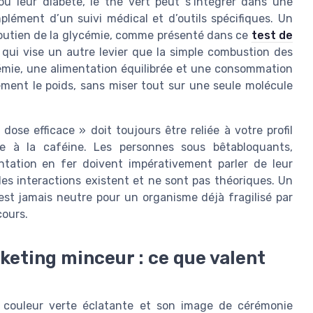
ou leur diabète, le thé vert peut s’intégrer dans une
plément d’un suivi médical et d’outils spécifiques. Un
outien de la glycémie, comme présenté dans ce
test de
, qui vise un autre levier que la simple combustion des
cémie, une alimentation équilibrée et une consommation
ment le poids, sans miser tout sur une seule molécule
dose efficace » doit toujours être reliée à votre profil
ce à la caféine. Les personnes sous bêtabloquants,
tation en fer doivent impérativement parler de leur
es interactions existent et ne sont pas théoriques. Un
st jamais neutre pour un organisme déjà fragilisé par
cours.
keting minceur : ce que valent
 couleur verte éclatante et son image de cérémonie