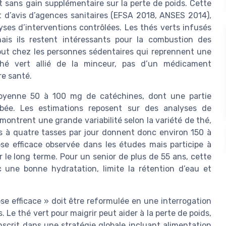
 sans gain supplémentaire sur la perte de poids. Cette
t d’avis d’agences sanitaires (EFSA 2018, ANSES 2014),
yses d’interventions contrôlées. Les thés verts infusés
is ils restent intéressants pour la combustion des
tout chez les personnes sédentaires qui reprennent une
thé vert allié de la minceur, pas d’un médicament
re santé.
moyenne 50 à 100 mg de catéchines, dont une partie
bée. Les estimations reposent sur des analyses de
montrent une grande variabilité selon la variété de thé,
ois à quatre tasses par jour donnent donc environ 150 à
e efficace observée dans les études mais participe à
r le long terme. Pour un senior de plus de 55 ans, cette
une bonne hydratation, limite la rétention d’eau et
se efficace » doit être reformulée en une interrogation
s. Le thé vert pour maigrir peut aider à la perte de poids,
scrit dans une stratégie globale incluant alimentation