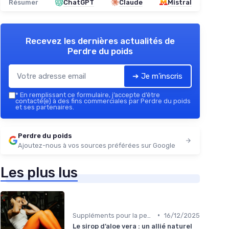
Résumer
ChatGPT
Claude
Mistral
Recevez les dernières actualités de
Perdre du poids
➔ Je m'inscris
*
En remplissant ce formulaire, j’accepte d’être
contacté(e) à des fins commerciales par Perdre du poids
et ses partenaires.
Perdre du poids
Ajoutez-nous à vos sources préférées sur Google
Les plus lus
•
Suppléments pour la perte de poids
16/12/2025
Le sirop d’aloe vera : un allié naturel