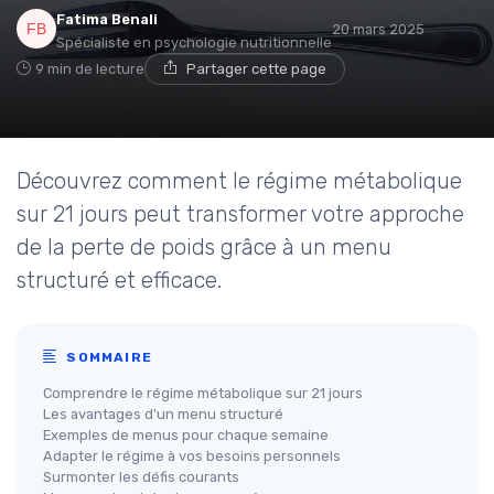
Fatima Benali
20 mars 2025
Spécialiste en psychologie nutritionnelle
9 min de lecture
Partager cette page
Découvrez comment le régime métabolique
sur 21 jours peut transformer votre approche
de la perte de poids grâce à un menu
structuré et efficace.
SOMMAIRE
Comprendre le régime métabolique sur 21 jours
Les avantages d'un menu structuré
Exemples de menus pour chaque semaine
Adapter le régime à vos besoins personnels
Surmonter les défis courants