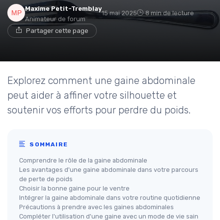
Maxime Petit-Tremblay
15 mai 2025
8 min de lecture
Animateur de forum
Partager cette page
Explorez comment une gaine abdominale
peut aider à affiner votre silhouette et
soutenir vos efforts pour perdre du poids.
SOMMAIRE
Comprendre le rôle de la gaine abdominale
Les avantages d'une gaine abdominale dans votre parcours
de perte de poids
Choisir la bonne gaine pour le ventre
Intégrer la gaine abdominale dans votre routine quotidienne
Précautions à prendre avec les gaines abdominales
Compléter l'utilisation d'une gaine avec un mode de vie sain