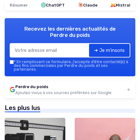
Résumer
ChatGPT
Claude
Mistral
Recevez les dernières actualités de
Perdre du poids
➔ Je m'inscris
*
En remplissant ce formulaire, j’accepte d’être contacté(e) à
des fins commerciales par Perdre du poids et ses
partenaires.
Perdre du poids
Ajoutez-nous à vos sources préférées sur Google
Les plus lus