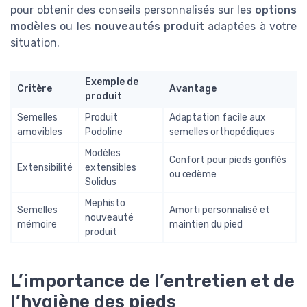
pour obtenir des conseils personnalisés sur les
options
modèles
ou les
nouveautés produit
adaptées à votre
situation.
Exemple de
Critère
Avantage
produit
Semelles
Produit
Adaptation facile aux
amovibles
Podoline
semelles orthopédiques
Modèles
Confort pour pieds gonflés
Extensibilité
extensibles
ou œdème
Solidus
Mephisto
Semelles
Amorti personnalisé et
nouveauté
mémoire
maintien du pied
produit
L’importance de l’entretien et de
l’hygiène des pieds