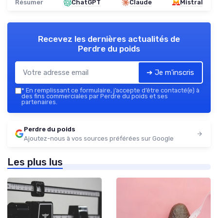
Résumer
ChatGPT
Claude
Mistral
Recevez les dernières actualités de
Perdre du poids
➔ Je m'inscris
*
En remplissant ce formulaire, j’accepte d’être contacté(e) à
des fins commerciales par Perdre du poids et ses
partenaires.
Perdre du poids
Ajoutez-nous à vos sources préférées sur Google
Les plus lus