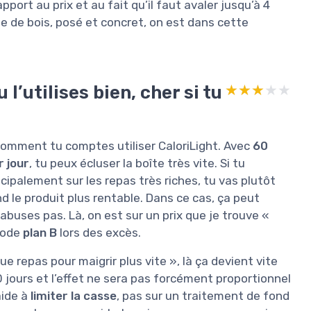
apport au prix et au fait qu’il faut avaler jusqu’à 4
ue de bois, posé et concret, on est dans cette
 l’utilises bien, cher si tu
★★★★★
★★★★★
r comment tu comptes utiliser CaloriLight. Avec
60
r jour
, tu peux écluser la boîte très vite. Si tu
ncipalement sur les repas très riches, tu vas plutôt
d le produit plus rentable. Dans ce cas, ça peut
 abuses pas. Là, on est sur un prix que je trouve «
mode
plan B
lors des excès.
que repas pour maigrir plus vite », là ça devient vite
10 jours et l’effet ne sera pas forcément proportionnel
aide à
limiter la casse
, pas sur un traitement de fond