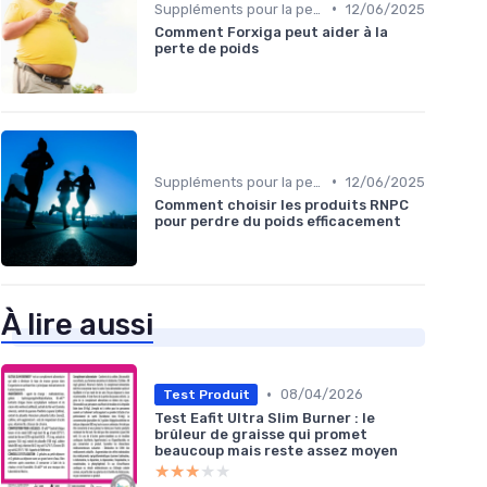
•
Suppléments pour la perte de poids
12/06/2025
Comment Forxiga peut aider à la
perte de poids
•
Suppléments pour la perte de poids
12/06/2025
Comment choisir les produits RNPC
pour perdre du poids efficacement
À lire aussi
•
08/04/2026
Test Produit
Test Eafit Ultra Slim Burner : le
brûleur de graisse qui promet
beaucoup mais reste assez moyen
★★★★★
★★★★★