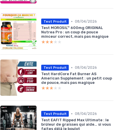
•
08/04/2026
Test Produit
Test MOROSIL™ 600mg ORIGINAL
Nutrea Pro : un coup de pouce
minceur correct, mais pas magique
★★★★★
★★★★★
•
08/04/2026
Test Produit
Test HardCore Fat Burner AS
American Supplement : un petit coup
de pouce, mais pas magique
★★★★★
★★★★★
•
08/04/2026
Test Produit
Test EAFIT Ripped Max Ultimate : le
brûleur de graisses qui aide… si vous
faites déjà le boulot