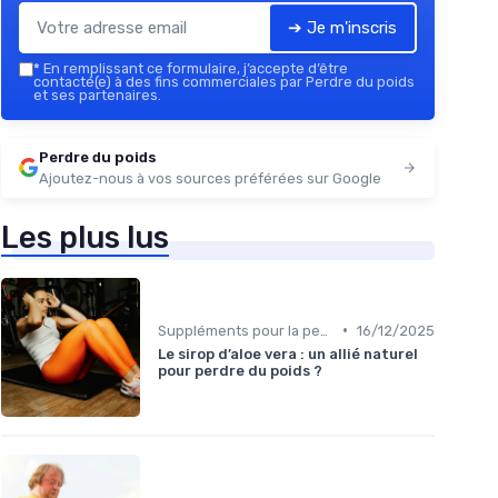
➔ Je m'inscris
*
En remplissant ce formulaire, j’accepte d’être
contacté(e) à des fins commerciales par Perdre du poids
et ses partenaires.
Perdre du poids
Ajoutez-nous à vos sources préférées sur Google
Les plus lus
•
Suppléments pour la perte de poids
16/12/2025
Le sirop d’aloe vera : un allié naturel
pour perdre du poids ?