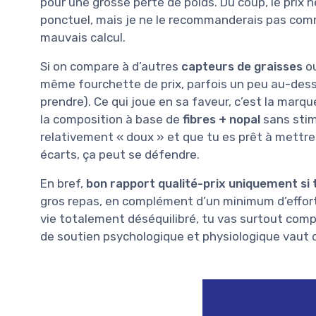
pour une grosse perte de poids. Du coup, le prix
ponctuel, mais je ne le recommanderais pas comme
mauvais calcul.
Si on compare à d’autres
capteurs de graisses
ou
même fourchette de prix, parfois un peu au-dessu
prendre). Ce qui joue en sa faveur, c’est la marqu
la composition à base de
fibres + nopal
sans stim
relativement « doux » et que tu es prêt à mettre
écarts, ça peut se défendre.
En bref,
bon rapport qualité-prix uniquement si t
gros repas, en complément d’un minimum d’effor
vie totalement déséquilibré, tu vas surtout comp
de soutien psychologique et physiologique vaut 