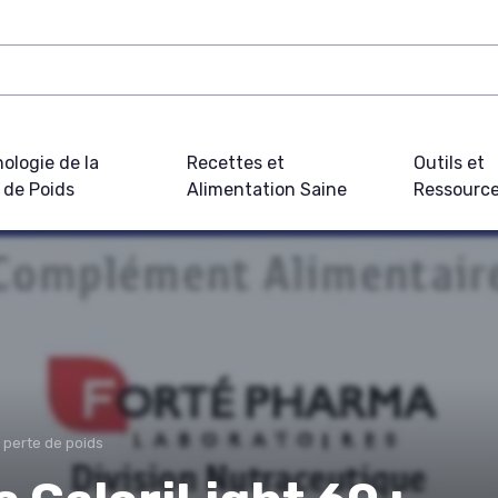
ologie de la
Recettes et
Outils et
 de Poids
Alimentation Saine
Ressourc
 perte de poids