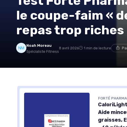
Test Forté Pharma
le coupe-faim « d
repas trop riches
Noah Moreau
8 avril 2026
1 min de lecture
Pa
Spécialiste Fitness
FORTÉ PHARM
CaloriLight
Aide mince
graisses, E