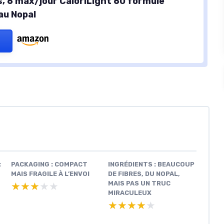
s, 6 max/jour CaloriLight 60 formule
au Nopal
:
PACKAGING : COMPACT
INGRÉDIENTS : BEAUCOUP
MAIS FRAGILE À L’ENVOI
DE FIBRES, DU NOPAL,
MAIS PAS UN TRUC
★★★★★
★★★★★
MIRACULEUX
★★★★★
★★★★★